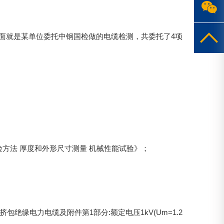
面就是某单位委托中钢国检做的电缆检测，共委托了4项
通用试验方法 厚度和外形尺寸测量 机械性能试验》；
0.5 kV)挤包绝缘电力电缆及附件第1部分:额定电压1kV(Um=1.2