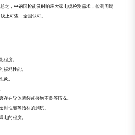
。总之，中钢国检能及时响应大家电缆检测需求，检测周期
均线上可查，全国认可。
化程度。
料的损耗性能。
现象。
。
是否存在导体断裂或接触不良等情况。
和密封性能等指标的测试。
及漏电的程度。