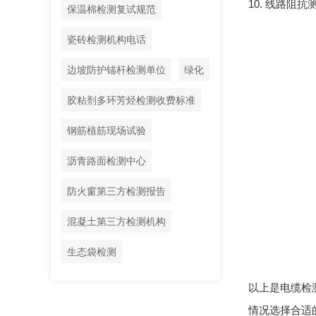
10. 线路
保温棉检测复试规范
瓷砖检测机构电话
边坡防护锚杆检测单位
绿化
胶粘剂多环芳烃检测收费标准
钢筋植筋现场试验
沥青路面检测中心
防火窗第三方检测报告
混凝土第三方检测机构
生态袋检测
以上是电缆检
情况选择合适