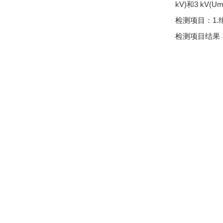
kV)和3 kV(U
检测项目：1.
检测项目结果