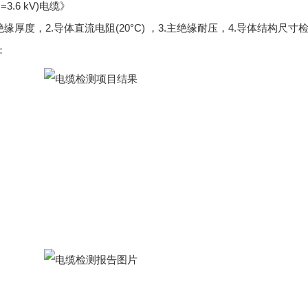
m=3.6 kV)电缆》
绝缘厚度，2.导体直流电阻(20°C) ，3.主绝缘耐压，4.导体结构尺寸
：