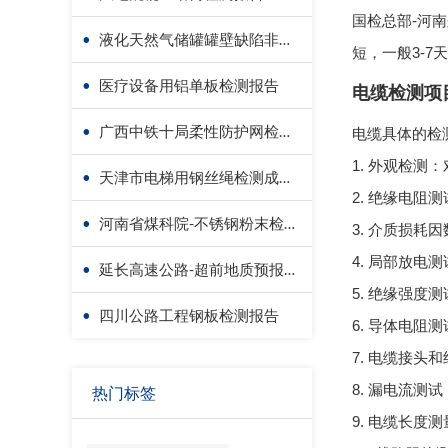
国检总部-河
•
液化天然气储罐罐壁缺陷非接触检测-无人机检测
短，一般3-
•
医疗设备用铝单板检测报告
电缆检测项
•
广西中铁十局柔性防护网检测成功案例
电缆具体的检
1. 外观检
•
天津市电梯用钢丝绳检测成功案例
2. 绝缘电
•
河南省煤科院-不锈钢粉末检测报告
3. 介质损
4. 局部放
•
延长高速公路-超前地质预报检测报告
5. 绝缘强
•
四川公路工程钢板检测报告
6. 导体电
7. 电缆接
8. 漏电流
热门标签
9. 电缆长