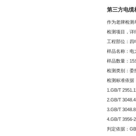
第三方电缆
作为老牌检测
检测项目，详
工程部位：四
样品名称：电
样品数量：15
检测类别：委
检测标准依据
1.GB/T 
2.GB/T 3
3.GB/T 3
4.GB/T 39
判定依据：GB/T