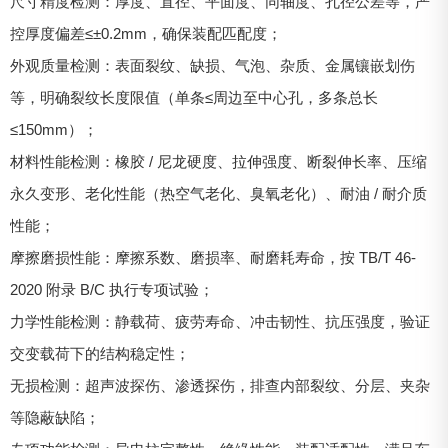
尺寸精度检测：厚度、直径、平面度、同轴度、孔径公差等，严
控厚度偏差≤±0.2mm，确保装配匹配度；
外观质量检测：表面裂纹、缺损、气泡、杂质、金属镶嵌划伤
等，明确裂纹长度限值（单条≤周边至中心孔，多条总长
≤150mm）；
材料性能检测：橡胶 / 尼龙硬度、拉伸强度、断裂伸长率、压缩
永久变形、老化性能（热空气老化、臭氧老化）、耐油 / 耐介质
性能；
摩擦磨损性能：摩擦系数、磨损率、耐磨耗寿命，按 TB/T 46-
2020 附录 B/C 执行专项试验；
力学性能检测：静载荷、疲劳寿命、冲击韧性、抗压强度，验证
交变载荷下的结构稳定性；
无损检测：超声波探伤、渗透探伤，排查内部裂纹、分层、夹杂
等隐蔽缺陷；