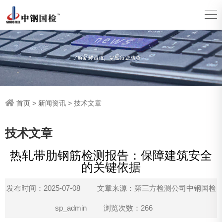
首页
>
新闻资讯
>
技术文章
技术文章
热轧带肋钢筋检测报告：保障建筑安全
的关键依据
发布时间：2025-07-08
文章来源：第三方检测公司中钢国检
sp_admin
浏览次数：266