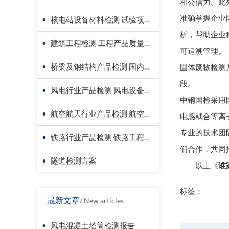
和公信力。此
准确掌握企业
•
核电站设备材料检测 试验项目价格
析，帮助企业
•
建筑工程检测 工程产品质量复验
可追溯管理。
•
桥梁及钢结构产品检测 国内第三方检测机构服务方案
固体废物检测
段。
•
风电行业产品检测 风电设备材料检测
中钢国检采用国
•
航空航天行业产品检测 航空器材料检测
电感耦合等离
专业的技术团
•
铁路行业产品检测 铁路工程检测
们合作，共同
•
隧道检测方案
以上《
谁
标签：
最新文章
/ New articles
•
风电混凝土塔筒检测报告