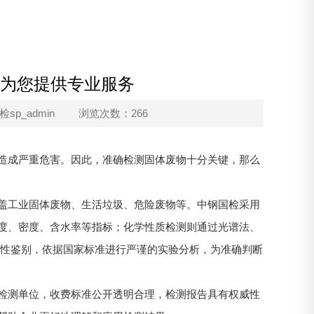
为您提供专业服务
p_admin
浏览次数：266
造成严重危害。因此，准确检测固体废物十分关键，那么
盖工业固体废物、生活垃圾、危险废物等。中钢国检采用
度、密度、含水率等指标；化学性质检测则通过光谱法、
特性鉴别，依据国家标准进行严谨的实验分析，为准确判断
检测单位，收费标准公开透明合理，检测报告具有权威性