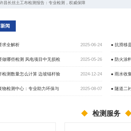
许昌长丝土工布检测报告：专业检测，权威保障
荐新闻
要求全解析
2025-06-24
● 抗滑移
需要做哪些检测 风电项目中无损检
2025-05-26
● 防火涂
锚杆检测数量怎么计算 边坡锚杆验
2024-12-24
机构
● 雨水
体废物检测中心：专业助力环保与
2025-08-07
● 隧道二
◆
检测服务