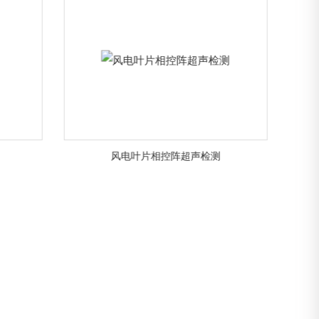
风电叶片相控阵超声检测