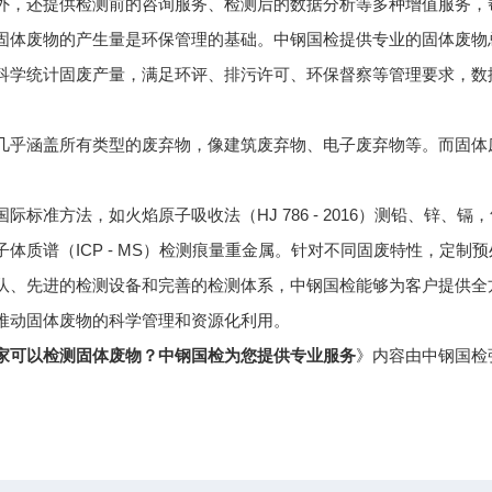
外，还提供检测前的咨询服务、检测后的数据分析等多种增值服务，
固体废物的产生量是环保管理的基础。中钢国检提供专业的固体废物
科学统计固废产量，满足环评、排污许可、环保督察等管理要求，数
几乎涵盖所有类型的废弃物，像建筑废弃物、电子废弃物等。而固体
际标准方法，如火焰原子吸收法（HJ 786 - 2016）测铅、锌、镉，
子体质谱（ICP - MS）检测痕量重金属。针对不同固废特性，定
队、先进的检测设备和完善的检测体系，中钢国检能够为客户提供全
推动固体废物的科学管理和资源化利用。
家可以检测固体废物？中钢国检为您提供专业服务
》内容由中钢国检