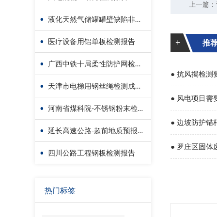
上一篇：
•
液化天然气储罐罐壁缺陷非接触检测-无人机检测
•
医疗设备用铝单板检测报告
+
推
•
广西中铁十局柔性防护网检测成功案例
● 抗风揭检测
•
天津市电梯用钢丝绳检测成功案例
● 风电项目
•
河南省煤科院-不锈钢粉末检测报告
测
● 边坡防护
•
延长高速公路-超前地质预报检测报告
收规范
● 罗庄区固
•
四川公路工程钢板检测报告
可持续发展
热门标签