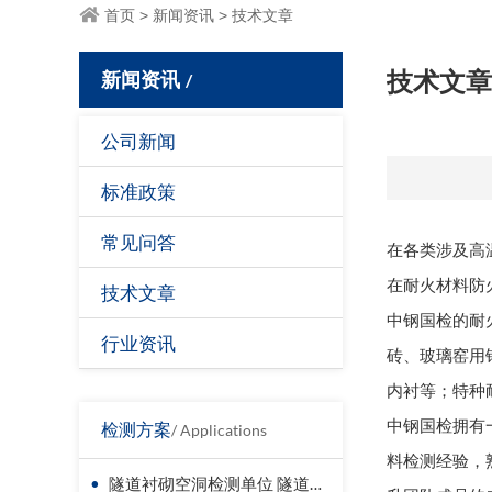
首页
>
新闻资讯
>
技术文章
新闻资讯
技术文章
/
公司新闻
标准政策
常见问答
在各类涉及高
在耐火材料防
技术文章
中钢国检的耐
行业资讯
砖、玻璃窑用
内衬等；特种
中钢国检拥有
检测方案
/ Applications
料检测经验，
•
隧道衬砌空洞检测单位 隧道衬砌厚度检测方法