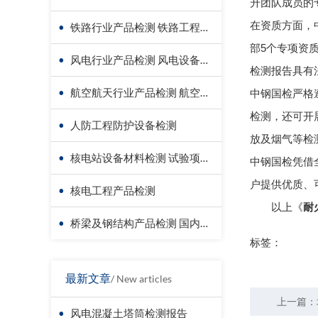
升团队成员的
在资质方面，
•
铁路行业产品检测 铁路工程检测
部5个专项资
•
风电行业产品检测 风电设备材料检测
检测报告具有
•
航空航天行业产品检测 航空器材料检测
中钢国检严格
检测，还可开
•
人防工程防护设备检测
放及烟气等检
•
核电站设备材料检测 试验项目价格
中钢国检凭借
户提供优质、
•
核电工程产品检测
以上《
耐
•
桥梁及钢结构产品检测 国内第三方检测机构服务方案
标签：
最新文章
/ New articles
上一篇：
•
风电混凝土塔筒检测报告