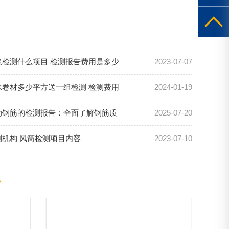
浆检测什么项目 检测报告费用是多少
2023-07-07
水卷材多少平方送一组检测 检测费用
2024-01-19
带肋钢筋的检测报告：全面了解钢筋质
2025-07-20
测机构 风筒检测项目内容
2023-07-10
◆