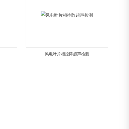
风电叶片相控阵超声检测