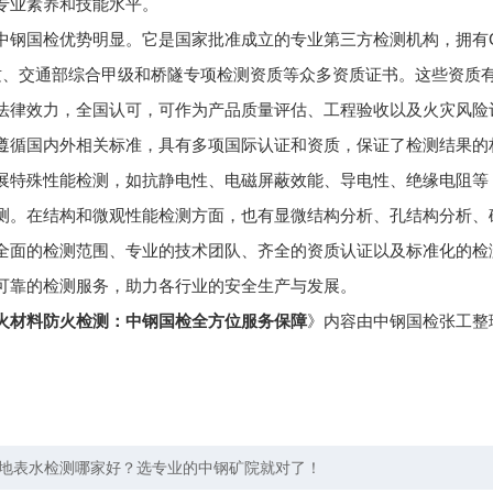
专业素养和技能水平。
中钢国检优势明显。它是国家批准成立的专业第三方检测机构，拥有CMA
质、交通部综合甲级和桥隧专项检测资质等众多资质证书。这些资质
法律效力，全国认可，可作为产品质量评估、工程验收以及火灾风险
遵循国内外相关标准，具有多项国际认证和资质，保证了检测结果的
展特殊性能检测，如抗静电性、电磁屏蔽效能、导电性、绝缘电阻等
测。在结构和微观性能检测方面，也有显微结构分析、孔结构分析、
全面的检测范围、专业的技术团队、齐全的资质认证以及标准化的检
可靠的检测服务，助力各行业的安全生产与发展。
火材料防火检测：中钢国检全方位服务保障
》内容由中钢国检张工整
地表水检测哪家好？选专业的中钢矿院就对了！