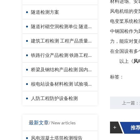
材料进场、安
风电机组的变
•
隧道检测方案
电变桨系统检
•
隧道衬砌空洞检测单位 隧道衬砌厚度检测方法
中钢国检作为
•
建筑工程检测 工程产品质量复验
力，能应对复
在全国设有多
•
铁路行业产品检测 铁路工程检测
以上《
风
•
桥梁及钢结构产品检测 国内第三方检测机构服务方案
标签：
•
核电站设备材料检测 试验项目价格
•
人防工程防护设备检测
上一篇：
最新文章
/ New articles
+
推
•
风电混凝土塔筒检测报告