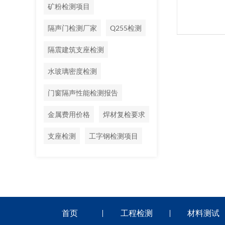
矿粉检测项目
隔声门检测厂家
Q255检测
边坡监测
隔震建筑支座检测
水玻璃密度检测
门窗隔声性能检测报告
金属费用价格
焊材复检要求
支座检测
工字钢检测项目
首页
工程检测
材料测试