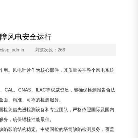
障风电安全运行
p_admin
浏览次数：266
作用。风电叶片作为核心部件，其质量关乎整个风电系统
AL、CNAS、ILAC等权威资质，能确保检测报告合法
全面、精准、可靠的检测服务。
国检凭借先进检测设备和专业团队，严格依照国际及国内
服务，确保锚栓性能最佳。
缺陷影响结构稳定。中钢国检的塔筒缺陷检测服务，覆盖