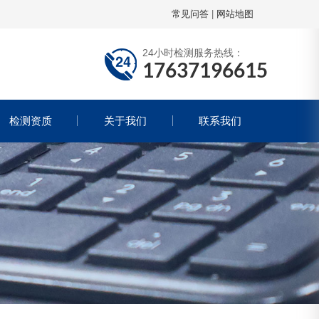
常见问答
|
网站地图
24小时检测服务热线：
17637196615
检测资质
关于我们
联系我们