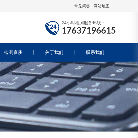
常见问答
|
网站地图
24小时检测服务热线：
17637196615
检测资质
关于我们
联系我们