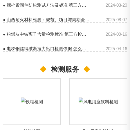
● 螺栓紧固件防松测试方法及标准 第三方检测中心
2024-03-20
● 山西耐火材料检测：规范、项目与周期全解析
2025-08-07
● 粉煤灰中铵离子含量检测标准 第三方检测报告
2024-09-16
● 电梯钢丝绳破断拉力出口检测依据 怎么测试
2025-04-16
◆
检测服务
◆