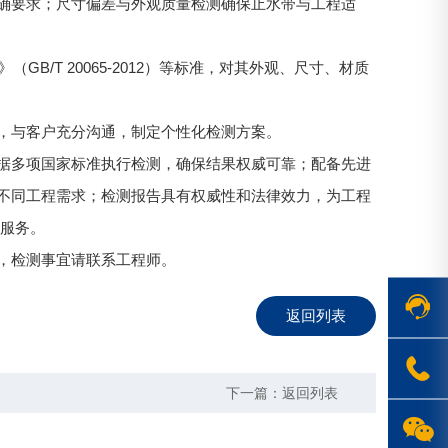
确要求；尺寸偏差与外观质量检测确保止水带与工程适
B/T 20065-2012）等标准，对其外观、尺寸、材质
，与客户充分沟通，制定个性化检测方案。
据多项国家标准执行检测，确保结果权威可靠；配备先进
不同工程需求；检测报告具有权威性和法律效力，为工程
测服务。
，检测事宜请联系工程师。
返回列表
在线客服
下一篇：
返回列表
1763719