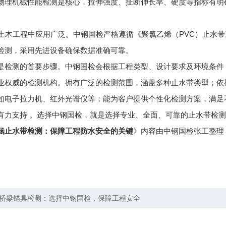
物理机械性能检测是核心，拉伸强度、扯断伸长率、硬度等指标有明
土木工程中应用广泛。中钢国检严格遵循《聚氯乙烯（PVC）止水带》（G
检测，采用先进设备确保数据准确可靠。
是检测的首要步骤。中钢国检会根据工程类型、设计要求及环境条件
业权威的检测机构。拥有广泛的检测范围，涵盖多种止水带类型；依
如电子拉力机、红外光谱仪等；能为客户提供个性化检测方案，满足
有力支持 。选择中钢国检，就是选择专业、全面、可靠的止水带检
涵止水带检测：保障工程防水安全的关键
》内容由中钢国检张工整理
桥梁锚具检测：选择中钢国检，保障工程安全