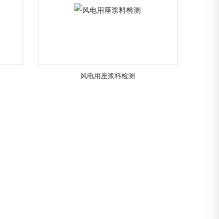
风电叶片相控阵超声检测