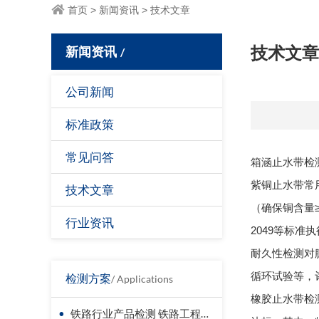
首页
>
新闻资讯
>
技术文章
新闻资讯
技术文章
/
公司新闻
标准政策
常见问答
箱涵止水带检
紫铜止水带常
技术文章
（确保铜含量≥
行业资讯
2049等标准
耐久性检测对膨
循环试验等，
检测方案
/ Applications
橡胶止水带检测
•
铁路行业产品检测 铁路工程检测