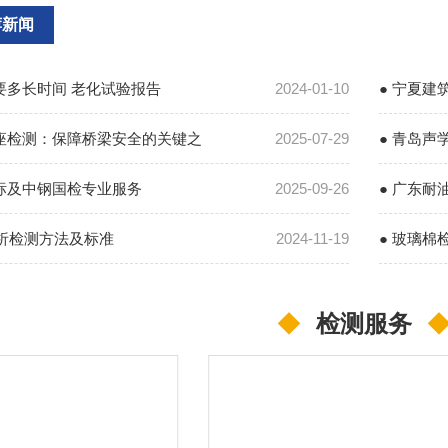
荐新闻
要多长时间 老化试验报告
2024-01-10
● 宁夏
支座检测：保障桥梁安全的关键之
2025-07-29
检测服务
● 青岛
指标及中钢国检专业服务
2025-09-26
势
● 广东
分析检测方法及标准
2024-11-19
服务
● 玻璃棉
◆
检测服务