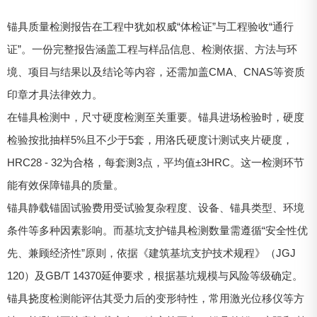
锚具质量检测报告在工程中犹如权威“体检证”与工程验收“通行
证”。一份完整报告涵盖工程与样品信息、检测依据、方法与环
境、项目与结果以及结论等内容，还需加盖CMA、CNAS等资质
印章才具法律效力。
在锚具检测中，尺寸硬度检测至关重要。锚具进场检验时，硬度
检验按批抽样5%且不少于5套，用洛氏硬度计测试夹片硬度，
HRC28 - 32为合格，每套测3点，平均值±3HRC。这一检测环节
能有效保障锚具的质量。
锚具静载锚固试验费用受试验复杂程度、设备、锚具类型、环境
条件等多种因素影响。而基坑支护锚具检测数量需遵循“安全性优
先、兼顾经济性”原则，依据《建筑基坑支护技术规程》（JGJ
120）及GB/T 14370延伸要求，根据基坑规模与风险等级确定。
锚具挠度检测能评估其受力后的变形特性，常用激光位移仪等方