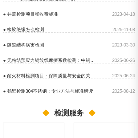
● 井盖检测项目和收费标准
2023-04-18
● 橡胶绝缘怎么检测
2025-11-08
● 隧道结构病害检测
2023-03-30
● 无粘结预应力钢绞线摩擦系数检测：中钢国检的专业保障
2025-06-26
● 耐火材料检测项目：保障质量与安全的关键环节
2025-06-24
● 鹤壁检测304不锈钢：专业方法与标准解读
2025-08-12
◆
检测服务
◆