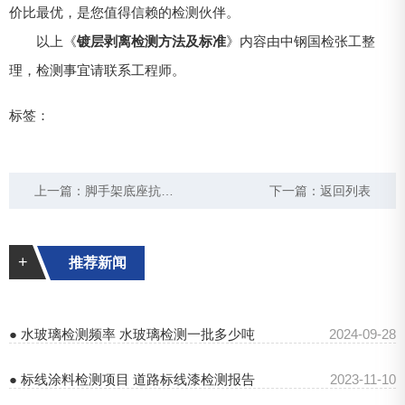
价比最优，是您值得信赖的检测伙伴。
以上《
镀层剥离检测方法及标准
》内容由中钢国检张工整
理，检测事宜请联系工程师。
标签：
上一篇：
脚手架底座抗压检测：保障建筑安全的关键环节
下一篇：
返回列表
+
推荐新闻
● 水玻璃检测频率 水玻璃检测一批多少吨
2024-09-28
● 标线涂料检测项目 道路标线漆检测报告
2023-11-10