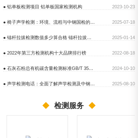
● 铝单板检测项目 铝单板国家检测机构
2023-10-23
● 椅子声学检测：环境、流程与中钢国检的专业保障
2025-07-18
● 锚杆拉拔检测数值多少算合格 锚杆拉拔检测不合格怎么处理
2025-01-14
● 2022年第三方检测机构十大品牌排行榜
2022-08-18
● 石灰石粉总有机碳含量检测标准GB/T 35151-2017
2024-10-10
● 声学检测电话：全面了解声学检测及中钢国检专业服务
2025-08-10
◆
检测服务
◆