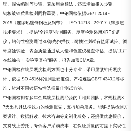
理、报告编制等步骤。若采用金相法，还需增加相关步骤。
钢板镀锌质量检测同样重要，中钢国检依据GB/T 2518 -
2019《连续热镀锌钢板及钢带》、ISO 14713 - 2:2017《锌涂层
技术要求》，提供“全维度”检测服务。厚度检测采用XRF光谱
仪，均匀性检测通过3D激光扫描仪，耐蚀性测试有盐雾试验、循
环腐蚀试验，表面质量通过放大镜和色差仪检查评估。提供“工厂
在线抽检 + 实验室复检”服务，报告加盖CMA章。
中钢国检在镀层硬度检测方面也十分专业，采用显微维氏硬度
计，依据ISO 4516标准测量硬度值。严格遵循GB/T 4340.2等标
准，针对不同镀层特性选择最佳测试方法。
中钢国检拥有多年金属镀层检测经验的工程师团队，常规检测3 -
7天出具具法律效力的检测报告，支持加急服务。能够提供检测方
案设计、数据解读、技术咨询等定制化服务，还提供优惠报价，
支持线上委托，降低客户采购成本，在保证质量的前提下实现性