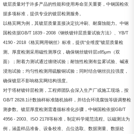
镀层质量对于许多产品的性能和使用寿命至关重要，中钢国检依
据多项标准，提供专业的镀层检测服务。
以格宾网为例，其镀层质量直接决定抗冲刷、耐腐蚀能力。中钢
国检依据GB/T 1839 - 2008《钢铁镀锌层质量试验方法》、YB/T
4190 - 2018《格宾网用钢丝》标准，提供“全维度”镀层质量检
测。厚度检测采用磁性测厚仪，确保钢丝镀锌层≥85μm（双
面）；附着力测试通过缠绕试验；耐蚀性检测有盐雾试验、碱液
浸泡试验；均匀性检测用硫酸铜试验；同时结合钢丝抗拉强度，
确保镀层不影响格宾网结构强度。
对于塔材镀锌层检测，工程师团队会深入生产厂或施工现场，按
GB/T 2828.1计数抽样标准随机抽样，并结合环境腐蚀等级调整检
测参数。镀层厚度检测需遵循标准化步骤，中钢国检依据GB/T
4956 - 2003、ISO 2178等标准，制定科学规范流程。以磁测法为
例，涵盖样品准备、设备校准、点位选取、数据测量、数据处