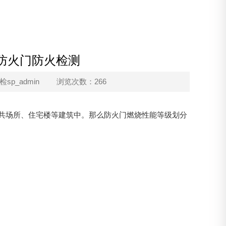
防火门防火检测
p_admin
浏览次数：266
共场所、住宅楼等建筑中。那么防火门燃烧性能等级划分