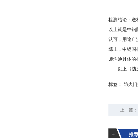
检测结论：送检
以上就是中钢
认可，用途广
综上，中钢国
师沟通具体的
以上《
防
标签：
防火门
上一篇：
+
推