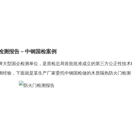
检测报告－中钢国检案例
牌大型国企检测单位，是质检总局首批批准成立的第三方公正性技术
测经验，下面就是某生产厂家委托中钢国检做的木质隔热防火门检测