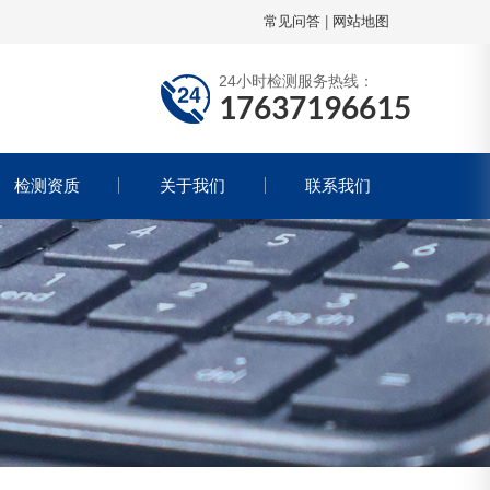
常见问答
|
网站地图
24小时检测服务热线：
17637196615
检测资质
关于我们
联系我们