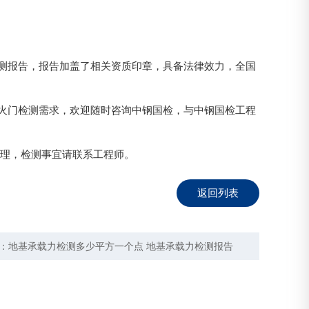
测报告，报告加盖了相关资质印章，具备法律效力，全国
火门检测需求，欢迎随时咨询中钢国检，与中钢国检工程
理，检测事宜请联系工程师。
返回列表
：
地基承载力检测多少平方一个点 地基承载力检测报告