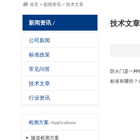
首页
>
新闻资讯
>
技术文章
新闻资讯
技术文章
/
公司新闻
标准政策
常见问答
防火门是一种
标准有哪些？
技术文章
行业资讯
检测方案
/ Applications
•
隧道检测方案