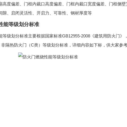
扇高度偏差、门框内裁口高度偏差、门框内裁口宽度偏差、门框侧壁
间隙、启闭灵活性、开启力、可靠性、钢材厚度等
性能等级划分标准
能等级划分标准主要根据国家标准GB12955-2008《建筑用防火
、非隔热防火门（C类）等级划分标准，详细内容如下标，供大家参