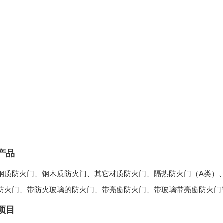
产品
钢质防火门、钢木质防火门、其它材质防火门、隔热防火门（A类）
防火门、带防火玻璃的防火门、带亮窗防火门、带玻璃带亮窗防火门
项目