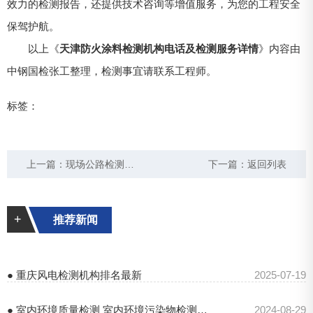
效力的检测报告，还提供技术咨询等增值服务，为您的工程安全
保驾护航。
以上《
天津防火涂料检测机构电话及检测服务详情
》内容由
中钢国检张工整理，检测事宜请联系工程师。
标签：
上一篇：
现场公路检测项目有哪些 郑州公路检测机构名单
下一篇：
返回列表
+
推荐新闻
● 重庆风电检测机构排名最新
2025-07-19
● 室内环境质量检测 室内环境污染物检测指标有哪些
2024-08-29