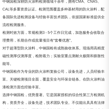
中钢国检深耕防火涂料检测领域十余年，拥有CMA、CNAS、
CAL等多重资质认证。检测范围覆盖多种基材用的防火涂料，配
备国际先进检测设备与经验丰富技术团队，依据国家标准提供全
流程检测服务。
检测时效方面，常规检测3 - 5个工作日完成，加急服务会收取合
理费用，长期合作或批量项目有“套餐优惠”。
对于超薄型防火涂料，中钢国检有成熟验收体系。现场用高精度
磁性测厚仪测厚度，检附着力；实验室重点测耐火极限和膨胀性
能等。
中钢国检作为专业的防火涂料复验公司，设备先进，人员经验丰
富。关键检测项目全面，覆盖安全与环保全链条。在防火涂料油
漆检测方面也经验丰富。
选择中钢国检，优势显著。它是国家授权的综合性第三方检测机
构，资质齐全，设备先进，技术团队专业。不仅能出具具有法律