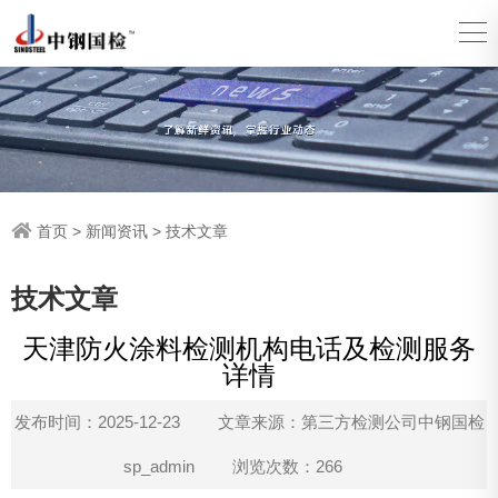
首页
>
新闻资讯
>
技术文章
技术文章
天津防火涂料检测机构电话及检测服务
详情
发布时间：2025-12-23
文章来源：第三方检测公司中钢国检
sp_admin
浏览次数：266