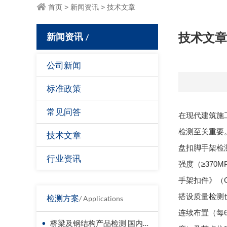
首页
>
新闻资讯
>
技术文章
新闻资讯
技术文章
/
公司新闻
标准政策
常见问答
在现代建筑施
检测至关重要
技术文章
盘扣脚手架检测
行业资讯
强度（≥370M
手架扣件》（G
搭设质量检测也
检测方案
/ Applications
连续布置（每6
•
桥梁及钢结构产品检测 国内第三方检测机构服务方案