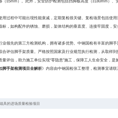
（≤5mm）。此外，安全防护检测包括挡脚板高度（≥180mm）、安
使用过程中可能出现性能衰减，定期复检很关键。复检场景包括使用
指标，如构配件的锈蚀、磨损，架体结构的垂直度、连接牢固度，安
行业领先的第三方检测机构，拥有诸多优势。中钢国检有丰富的脚手
综合评估脚手架质量。严格按照国家及行业规范执行检测，从取样到
质量评估，助力施工单位实现“零隐患”施工，保障工人生命安全，是施
扣脚手架检测项目全解析
》内容由中钢国检张工整理，检测事宜请联
锚具的进场质量检验项目