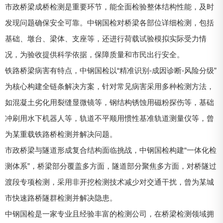
市政桥梁成桥检测是重要环节，能全面检验整体结构性能，及时
发现问题确保安全可靠。中钢国检对桥梁各部位详细检测，包括
基础、墩台、梁体、支座等，还进行荷载试验模拟实际受力情
况，为验收提供科学依据，保障质量和市民出行安全。
铁路桥梁病害有特点，中钢国检以“精准识别-成因诊断-风险分级”
为核心构建全链条解决方案，针对常见病害采用多种检测方法，
如混凝土劣化用裂缝显微镜等，钢结构锈蚀用磁粉探伤等，基础
冲刷用水下机器人等，轨道不平顺用惯性基准轨道测量仪等，曾
为某重载铁路桥检测并解决问题。
市政桥梁与隧道形成复合结构面临挑战，中钢国检构建“一体化检
测体系”，桥梁部分覆盖多方面，隧道部分聚焦多方面，对桥隧过
渡段专项检测，采用非开挖检测技术减少对交通干扰，曾为某城
市快速路桥隧群检测并解决隐患。
中钢国检是一家专业且经验丰富的检测公司，在桥梁检测领域拥