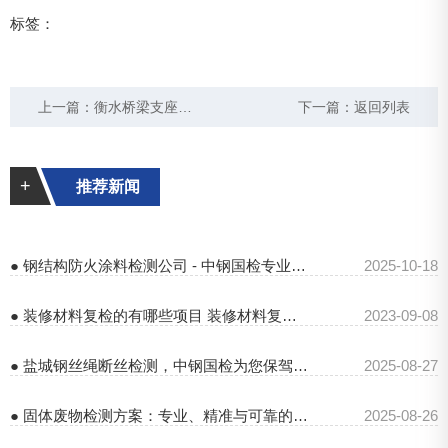
标签：
上一篇：
衡水桥梁支座检测单位：中钢国检专业保障桥梁安全
下一篇：
返回列表
+
推荐新闻
● 钢结构防火涂料检测公司 - 中钢国检专业之选
2025-10-18
● 装修材料复检的有哪些项目 装修材料复检清单
2023-09-08
● 盐城钢丝绳断丝检测，中钢国检为您保驾护航
2025-08-27
● 固体废物检测方案：专业、精准与可靠的保障
2025-08-26