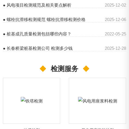
● 风电项目检测规范及相关要点解析
2025-12-02
● 螺栓抗滑移检测规范 螺栓抗滑移检测价格
2025-12-06
● 桩基成孔质量检测包括哪些内容？
2022-05-25
● 长春桥梁桩基检测公司 检测多少钱
2025-12-28
◆
检测服务
◆