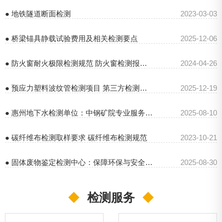
● 地铁隧道断面检测
2023-03-03
● 桥梁锚具静载试验费用及相关检测要点
2025-12-06
● 防火窗耐火极限检测规范 防火窗检测报告有效期
2024-04-26
● 预应力塑料波纹管检测项目 第三方检测报告
2025-12-19
● 惠州地下水检测单位：中钢矿院专业服务解析
2025-08-10
● 碳纤维布检测取样要求 碳纤维布检测规范
2023-10-21
● 固体废物鉴定检测中心：保障环保与安全的关键力量
2025-08-30
◆
检测服务
◆