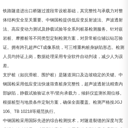
铁路隧道进出口桥隧过渡段常设桩基础，其完整性与承载力对整
体结构安全至关重要。中钢国检提供低应变反射波法、声波透射
法、高应变动力测试及静载试验等全系列桩基检测服务。针对嵌
岩桩、摩擦桩等不同类型定制检测方案，对异常桩位辅以钻芯验
证。拥有跨孔超声CT成像系统，可三维重构桩身缺陷形态。检测
人员均持证上岗，数据处理采用专业软件自动判读，减少人为误
差。
支护桩（如抗滑桩、围护桩）是隧道洞口及边坡稳定的关键。中
钢国检采用低应变法快速筛查桩身完整性，超声波透射法精查内
部缺陷，静载试验验证水平/竖向承载力，倾斜仪监测长期位移。
根据桩型与地质条件定制方案，确保全面覆盖。检测严格按JGJ
106、TB 10218等规范执行。
中钢国检采用国际先进的综合检测技术，对隧道裂缝的深度与宽