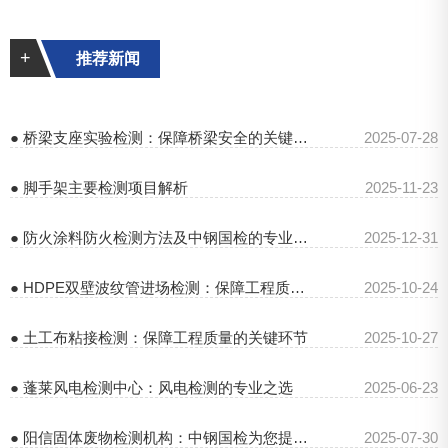
+
推荐新闻
● 桥梁支座实验检测：保障桥梁安全的关键举措
2025-07-28
● 脚手架主要检测项目解析
2025-11-23
● 防火涂料防火检测方法及中钢国检的专业服务
2025-12-31
● HDPE双壁波纹管进场检测：保障工程质量的关键
2025-10-24
● 土工布粘接检测：保障工程质量的关键环节
2025-10-27
● 蓬莱风电检测中心：风电检测的专业之选
2025-06-23
● 阳信固体废物检测机构：中钢国检为您提供专业服务
2025-07-30