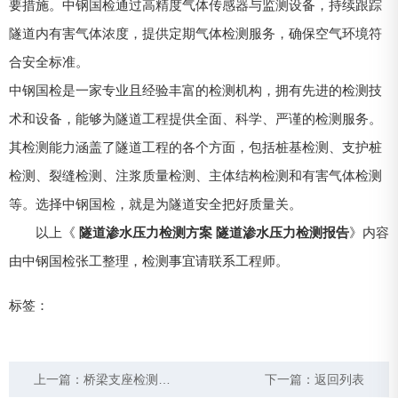
要措施。中钢国检通过高精度气体传感器与监测设备，持续跟踪
隧道内有害气体浓度，提供定期气体检测服务，确保空气环境符
合安全标准。
中钢国检是一家专业且经验丰富的检测机构，拥有先进的检测技
术和设备，能够为隧道工程提供全面、科学、严谨的检测服务。
其检测能力涵盖了隧道工程的各个方面，包括桩基检测、支护桩
检测、裂缝检测、注浆质量检测、主体结构检测和有害气体检测
等。选择中钢国检，就是为隧道安全把好质量关。
以上《
隧道渗水压力检测方案 隧道渗水压力检测报告
》内容
由中钢国检张工整理，检测事宜请联系工程师。
标签：
上一篇：
桥梁支座检测最新依据
下一篇：
返回列表