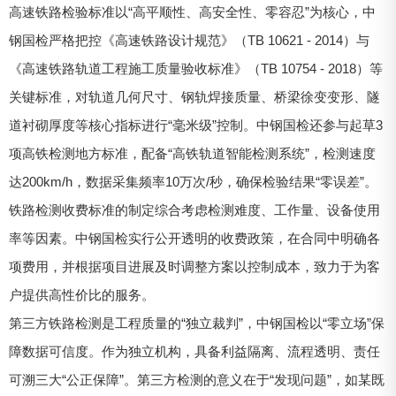
高速铁路检验标准以“高平顺性、高安全性、零容忍”为核心，中
钢国检严格把控《高速铁路设计规范》（TB 10621 - 2014）与
《高速铁路轨道工程施工质量验收标准》（TB 10754 - 2018）等
关键标准，对轨道几何尺寸、钢轨焊接质量、桥梁徐变变形、隧
道衬砌厚度等核心指标进行“毫米级”控制。中钢国检还参与起草3
项高铁检测地方标准，配备“高铁轨道智能检测系统”，检测速度
达200km/h，数据采集频率10万次/秒，确保检验结果“零误差”。
铁路检测收费标准的制定综合考虑检测难度、工作量、设备使用
率等因素。中钢国检实行公开透明的收费政策，在合同中明确各
项费用，并根据项目进展及时调整方案以控制成本，致力于为客
户提供高性价比的服务。
第三方铁路检测是工程质量的“独立裁判”，中钢国检以“零立场”保
障数据可信度。作为独立机构，具备利益隔离、流程透明、责任
可溯三大“公正保障”。第三方检测的意义在于“发现问题”，如某既