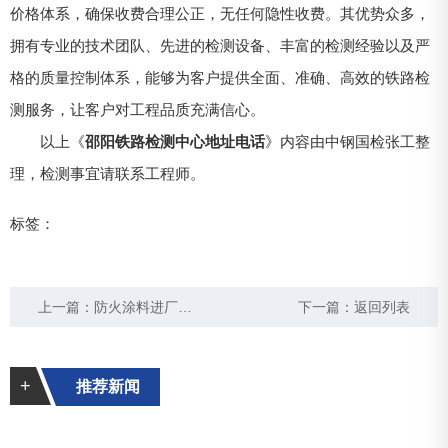
价格体系，确保收费合理公正，无任何隐性收费。其优势众多，
拥有专业的技术团队、先进的检测设备、丰富的检测经验以及严
格的质量控制体系，能够为客户提供全面、准确、高效的铁路检
测服务，让客户对工程品质充满信心。
以上《
邵阳铁路检测中心地址电话
》内容由中钢国检张工整
理，检测事宜请联系工程师。
标签：
上一篇：
防火涂料进厂检测：保障工程安全的关键环节
下一篇：
返回列表
+
推荐新闻