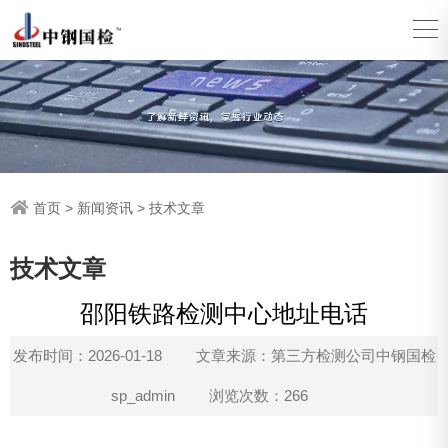
首页
>
新闻资讯
>
技术文章
技术文章
邵阳铁路检测中心地址电话
发布时间：2026-01-18
文章来源：第三方检测公司中钢国检
sp_admin
浏览次数：266