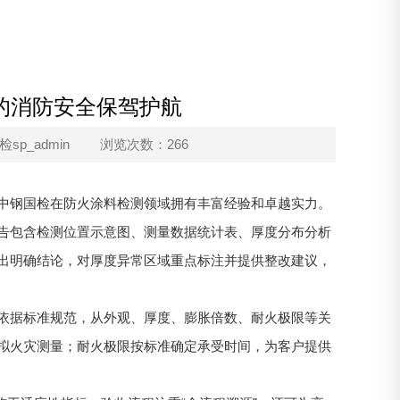
的消防安全保驾护航
p_admin
浏览次数：266
中钢国检在防火涂料检测领域拥有丰富经验和卓越实力。
告包含检测位置示意图、测量数据统计表、厚度分布分析
出明确结论，对厚度异常区域重点标注并提供整改建议，
依据标准规范，从外观、厚度、膨胀倍数、耐火极限等关
拟火灾测量；耐火极限按标准确定承受时间，为客户提供