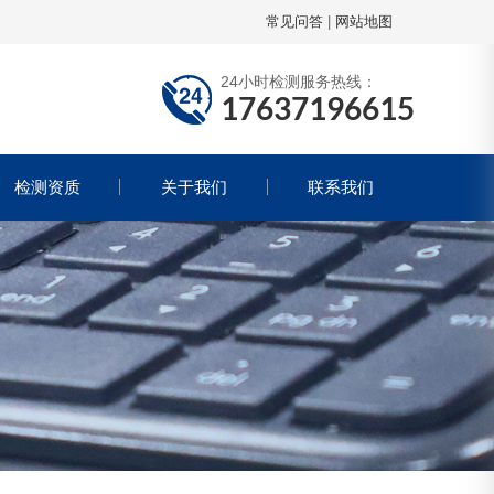
常见问答
|
网站地图
24小时检测服务热线：
17637196615
检测资质
关于我们
联系我们