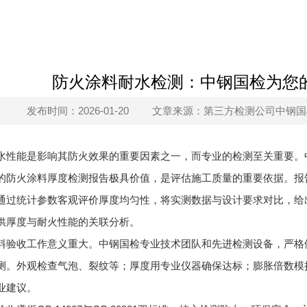
防火涂料耐水检测：中钢国检为您
发布时间：2026-01-20
文章来源：第三方检测公司中钢国检s
水性能是影响其防火效果的重要因素之一，而专业的检测至关重要。
的防火涂料厚度检测报告极具价值，是评估施工质量的重要依据。报
通过统计参数客观评价厚度均匀性，将实测数据与设计要求对比，给
供厚度与耐火性能的关联分析。
料验收工作意义重大。中钢国检专业技术团队和先进检测设备，严格
测。外观检查气泡、裂纹等；厚度用专业仪器确保达标；膨胀倍数模
业建议。