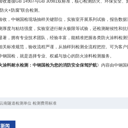
收遵循GB 14907与GB 30981双标准，核心检测防火、环保安
防火+防腐”联合检测。
验收，中钢国检现场抽样关键部位，实验室开展系列试验，报告数据
测厚度与粘结强度，实验室进行耐火极限等试验，还检测耐候性和抗
显著，拥有专业技术团队，经验丰富，能精准把握各类防火涂料检测
相关标准规范，验收流程严谨，从抽样到检测全流程把控。可为客户
中钢国检，就是选择专业、权威与放心的防火涂料检测服务。
火涂料耐水检测：中钢国检为您的消防安全保驾护航
》内容由中钢国
云南隧道检测单位 检测费用标准
荐新闻