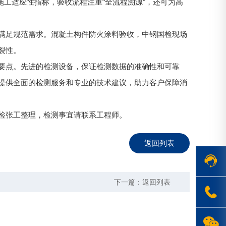
全、施工适应性指标，验收流程注重“全流程溯源”，还可为高
满足规范需求。混凝土构件防火涂料验收，中钢国检现场
裂性。
要点。先进的检测设备，保证检测数据的准确性和可靠
提供全面的检测服务和专业的技术建议，助力客户保障消
检张工整理，检测事宜请联系工程师。
返回列表
下一篇：
返回列表
在线客服
1763719