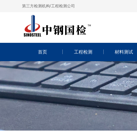
第三方检测机构/工程检测公司
首页
工程检测
材料测试