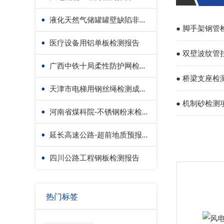
•
液化天然气储罐罐壁缺陷非接触检测-无人机检测
● 脚手架钢
•
医疗设备用铝单板检测报告
● 双壁波纹
•
广西中铁十局柔性防护网检测成功案例
测服务
● 桥梁支座检
•
天津市电梯用钢丝绳检测成功案例
● 机制砂检测
•
河南省煤科院-不锈钢粉末检测报告
•
延长高速公路-超前地质预报检测报告
•
四川公路工程钢板检测报告
热门标签