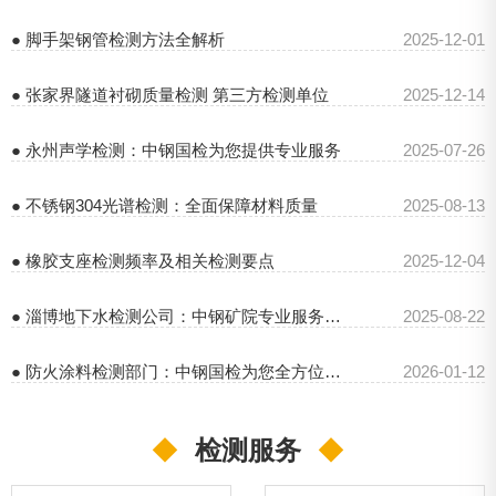
● 脚手架钢管检测方法全解析
2025-12-01
● 张家界隧道衬砌质量检测 第三方检测单位
2025-12-14
● 永州声学检测：中钢国检为您提供专业服务
2025-07-26
● 不锈钢304光谱检测：全面保障材料质量
2025-08-13
● 橡胶支座检测频率及相关检测要点
2025-12-04
● 淄博地下水检测公司：中钢矿院专业服务解析
2025-08-22
● 防火涂料检测部门：中钢国检为您全方位保障
2026-01-12
◆
检测服务
◆