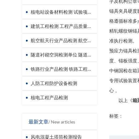
字及机构公章
锚具夹具硬度
•
核电站设备材料检测 试验项目价格
格遵循标准多
•
建筑工程检测 工程产品质量复验
精轧螺纹钢锚
•
航空航天行业产品检测 航空器材料检测
准执行检测。
预应力锚具检测
•
隧道衬砌空洞检测单位 隧道衬砌厚度检测方法
度、锚板强度
•
铁路行业产品检测 铁路工程检测
中钢国检在箱
专用试验装置
•
人防工程防护设备检测
心 。
•
核电工程产品检测
以上《
箱
标签：
最新文章
/ New articles
•
风电混凝土塔筒检测报告