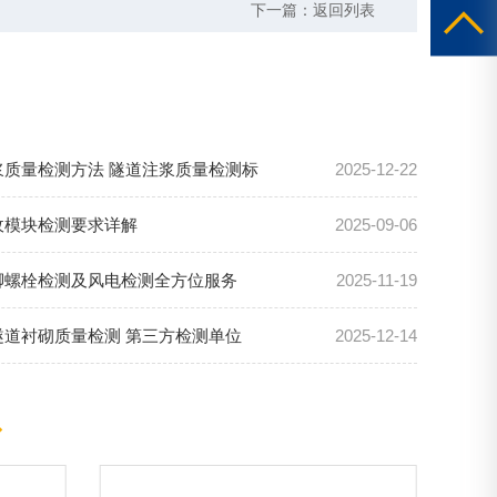
下一篇：
返回列表
浆质量检测方法 隧道注浆质量检测标
2025-12-22
收模块检测要求详解
2025-09-06
地脚螺栓检测及风电检测全方位服务
2025-11-19
隧道衬砌质量检测 第三方检测单位
2025-12-14
◆