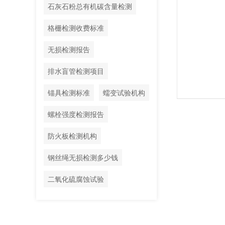
石灰石粉总有机碳含量检测
格栅检测收费标准
无损检测报告
排水盲管检测项目
锚具检测标准
蠕变试验机构
铁塔检测
螺栓强度检测报告
防火板检测机构
钢丝绳无损检测多少钱
二氧化硫腐蚀试验