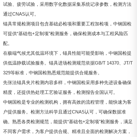
试验、疲劳试验，采用数字化数据采集系统记录参数，检测方法
通过CNAS认可。
锚具常规检测项目包含基础必检项和重要工程加检项，中钢国检
可提供“基础包+定制项”检测服务，确保检测成本与工程风险匹
配。
在极端气候尤其低温环境下，锚具性能可能受影响，中钢国检提
供低温静载试验服务。锚具进场检测规范依据GB/T 14370、JT/T
329等标准，中钢国检熟悉规范能提供合规服务。
先张法锚具夹片检测内容多样，中钢国检采用多种先进设备确保
精度，还提供热处理工艺验证服务，检测报告全国认可。
中钢国检是专业的检测机构，拥有高效的流程管理，能快速为客
户提供服务。检测方法科学且通过CNAS认可，可确保数据准
确。熟悉各类检测规范，能提供“基础包+定制项”检测服务，满足
不同客户需求，为客户提供合规、精准且全面的检测解决方案，