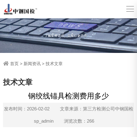
首页
>
新闻资讯
>
技术文章
技术文章
钢绞线锚具检测费用多少
发布时间：2026-02-02
文章来源：第三方检测公司中钢国检
sp_admin
浏览次数：266