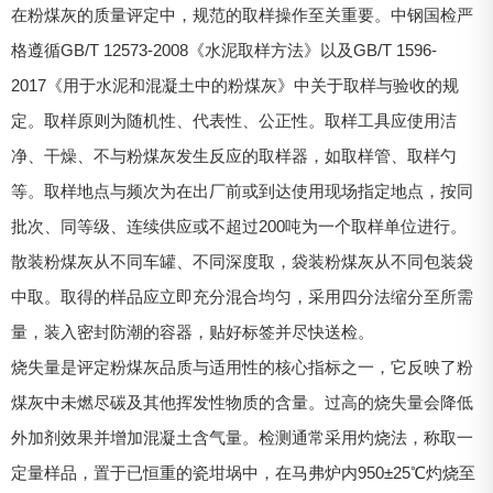
在粉煤灰的质量评定中，规范的取样操作至关重要。中钢国检严
格遵循GB/T 12573-2008《水泥取样方法》以及GB/T 1596-
2017《用于水泥和混凝土中的粉煤灰》中关于取样与验收的规
定。取样原则为随机性、代表性、公正性。取样工具应使用洁
净、干燥、不与粉煤灰发生反应的取样器，如取样管、取样勺
等。取样地点与频次为在出厂前或到达使用现场指定地点，按同
批次、同等级、连续供应或不超过200吨为一个取样单位进行。
散装粉煤灰从不同车罐、不同深度取，袋装粉煤灰从不同包装袋
中取。取得的样品应立即充分混合均匀，采用四分法缩分至所需
量，装入密封防潮的容器，贴好标签并尽快送检。
烧失量是评定粉煤灰品质与适用性的核心指标之一，它反映了粉
煤灰中未燃尽碳及其他挥发性物质的含量。过高的烧失量会降低
外加剂效果并增加混凝土含气量。检测通常采用灼烧法，称取一
定量样品，置于已恒重的瓷坩埚中，在马弗炉内950±25℃灼烧至