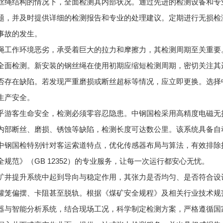
丝绳结构的情况下，全面检测其内部状况。通过先进的检测设备和专
题，并及时提供详细的检测报告和专业的处理建议。定期进行无损检
事故的发生。
绳工作环境恶劣，承受着巨大的拉力和摩擦力，其检测周期至关重要。中
全面检测。新安装的钢丝绳在使用初期应缩短检测周期，密切关注其
否存在缺陷。若发现严重磨损或断丝超标等情况，应立即更换。选择
生产安全。
乎游客生命安全，检测必须零容忍隐患。中钢国检采用高精度电磁无
内部断丝、磨损、锈蚀等缺陷，检测长度可达数公里。该系统具备自
中钢国检特别针对客运索道特点，优化传感器布局与算法，有效排除
规范》（GB 12352）的专业服务，让每一次运行都安心无忧。
矿井提升系统中起到导向与稳定作用，其张力是否均匀、是否符合设
罐笼偏摆、卡阻甚至脱轨。根据《煤矿安全规程》及相关行业技术规
器与智能分析系统，结合现场工况，科学制定检测方案，严格遵循国