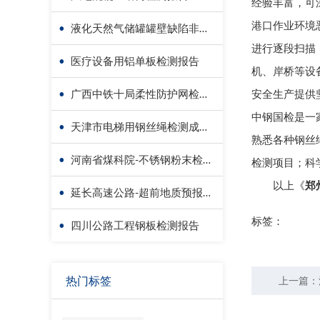
经验丰富，可
港口作业环境
•
液化天然气储罐罐壁缺陷非接触检测-无人机检测
进行逐段扫描
•
医疗设备用铝单板检测报告
机、岸桥等设
•
广西中铁十局柔性防护网检测成功案例
安全生产提供
中钢国检是一
•
天津市电梯用钢丝绳检测成功案例
熟悉各种钢丝
•
河南省煤科院-不锈钢粉末检测报告
检测项目；科
以上《
郑
•
延长高速公路-超前地质预报检测报告
标签：
•
四川公路工程钢板检测报告
热门标签
上一篇：