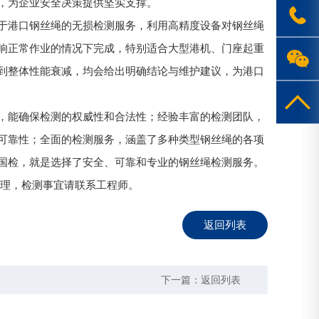
，为企业安全决策提供坚实支撑。
在线客服
于港口钢丝绳的无损检测服务，利用高精度设备对钢丝绳
1763719
响正常作业的情况下完成，特别适合大型港机、门座起重
到整体性能衰减，均会给出明确结论与维护建议，为港口
，能确保检测的权威性和合法性；经验丰富的检测团队，
可靠性；全面的检测服务，涵盖了多种类型钢丝绳的各项
国检，就是选择了安全、可靠和专业的钢丝绳检测服务。
理，检测事宜请联系工程师。
返回列表
下一篇：
返回列表