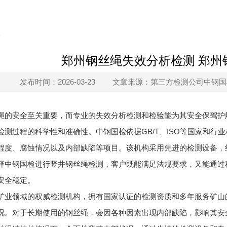
郑州钢丝绳失效分析检测 郑州
发布时间：2026-03-23
文章来源：第三方检测公司中钢国检s
绳的安全至关重要，而专业的失效分析检测和检验能为其安全保驾护
检测过程的科学性和准确性。中钢国检依据GB/T、ISO等国家和行
程度、腐蚀情况以及内部缺陷等项目。该机构采用先进的检测设备，
择中钢国检进行竖井钢丝绳检测，客户既能满足法规要求，又能通过
安全稳定。
矿业领域的权威检测机构，拥有国家认证的检测资质和多年服务矿山
况。对于长期使用的钢丝绳，会因各种因素出现内部缺陷，影响其安