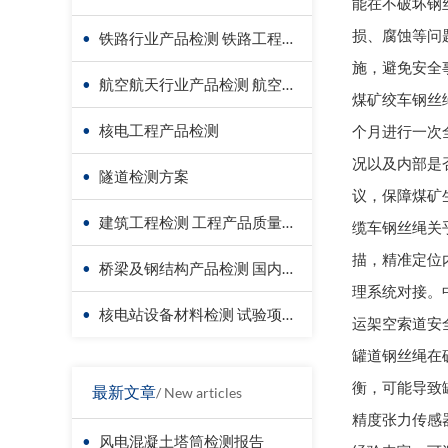
能在不破坏钢
损、腐蚀等问
•
铁路行业产品检测 铁路工程检测
施，避免安全
•
航空航天行业产品检测 航空器材料检测
煤矿绞车钢丝
•
核电工程产品检测
个月进行一次
况以及内部是
•
隧道检测方案
议，保障煤矿
•
建筑工程检测 工程产品质量复验
缆车钢丝绳关
描，精准定位
•
桥梁及钢结构产品检测 国内第三方检测机构服务方案
理系统对接。
•
核电站设备材料检测 试验项目价格
运架空索道安全
罐道钢丝绳在
衡，可能导致
最新文章
/ New articles
精度张力传感
•
风电混凝土塔筒检测报告