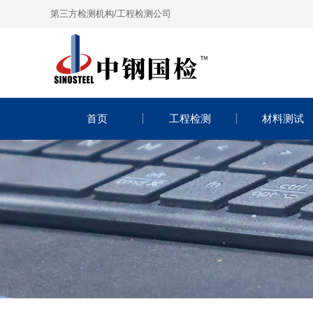
第三方检测机构/工程检测公司
首页
工程检测
材料测试