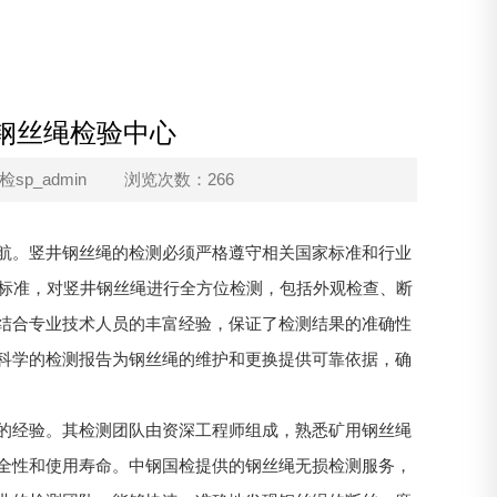
钢丝绳检验中心
p_admin
浏览次数：266
航。竖井钢丝绳的检测必须严格遵守相关国家标准和行业
业标准，对竖井钢丝绳进行全方位检测，包括外观检查、断
结合专业技术人员的丰富经验，保证了检测结果的准确性
科学的检测报告为钢丝绳的维护和更换提供可靠依据，确
的经验。其检测团队由资深工程师组成，熟悉矿用钢丝绳
全性和使用寿命。中钢国检提供的钢丝绳无损检测服务，