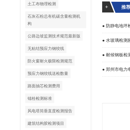
土工布物理检测
+
推
石灰石粉总有机碳含量检测机
构
● 防静电地
公路边坡监测技术规范最新版
报告费用
● 水玻璃检测
无粘结预应力钢绞线
● 耐候钢板
防火窗耐火极限检测规范
图片
● 郑州市电
预应力钢绞线送检数量
业电缆检测服
路面抽芯检测费用
锚栓检测标准
风电塔筒垂直度检测报告
建筑结构胶检测项目