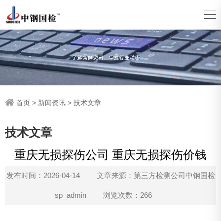
首页
>
新闻资讯
>
技术文章
技术文章
重庆无损探伤公司 重庆无损探伤价钱
发布时间：2026-04-14
文章来源：第三方检测公司中钢国检
sp_admin
浏览次数：266