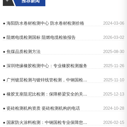
+
推荐新闻
● 海阳防水卷材检测中心 防水卷材检测价格
2024-03-06
● 阻燃电缆检测国标 阻燃电缆检验报告
2026-03-02
● 焦煤品质检测方法
2025-08-30
● 深圳绝缘橡胶检测中心：专业橡胶检测服务
2025-11-26
● 广州镀层检测与镀锌线管检测，中钢国检为您保驾护航
2025-11-10
● 橡胶支座阻尼比检测：保障桥梁安全的关键一环
2025-12-13
● 瓷砖检测机构资质 瓷砖检测机构的电话
2024-10-28
● 国家防火涂料检测：中钢国检专业保障您的安全
2026-02-15