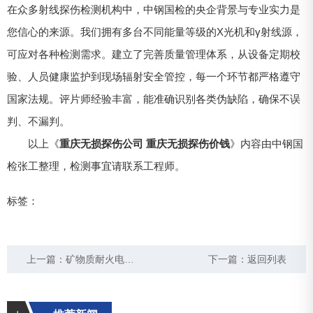
在众多射线探伤检测机构中，中钢国检的央企背景与专业实力是
您信心的来源。我们拥有多台不同能量等级的X光机和γ射线源，
可应对各种检测需求。建立了完善质量管理体系，从设备定期校
验、人员健康监护到现场辐射安全管控，每一个环节都严格遵守
国家法规。评片师经验丰富，能准确识别各类伪缺陷，确保不误
判、不漏判。
以上《
重庆无损探伤公司 重庆无损探伤价钱
》内容由中钢国
检张工整理，检测事宜请联系工程师。
标签：
上一篇：
矿物质耐火电缆检测参数与检测报告相关解析
下一篇：
返回列表