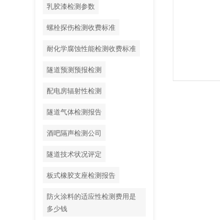
乳胶漆检测参数
螺栓探伤检测收费标准
耐化学腐蚀性能检测收费标准
隧道预测预报检测
配电房辐射性检测
边坡监测
隧道气体检测报告
酒吧隔声检测公司
隧道技术状况评定
板式橡胶支座检测报告
防火涂料的适应性检测费用是
多少钱