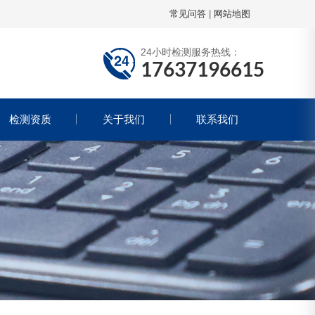
常见问答
|
网站地图
24小时检测服务热线：
17637196615
检测资质
关于我们
联系我们