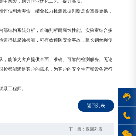
集中风险，助力企业优化工艺、提升品质。
准评估剩余寿命，结合拉力检测数据判断是否需要更换，
内部结构系统分析，准确判断耐腐蚀性能。实验室结合多
检进行抗腐蚀检测，可有效预防安全事故，延长钢丝绳使
队，能够为客户提供全面、准确、可靠的检测服务。无论
国检都能满足客户的需求，为客户的安全生产和设备运行
联系工程师。
返回列表
在线客服
1763719
下一篇：
返回列表