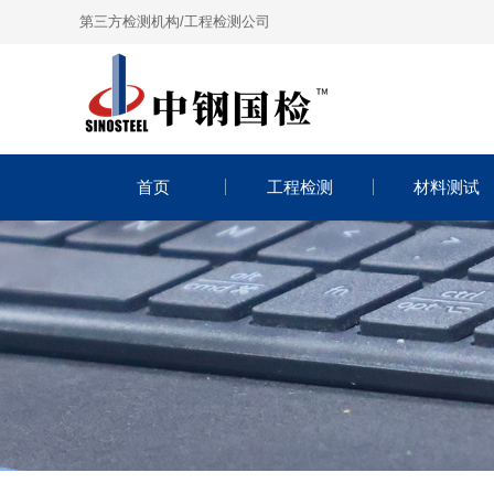
第三方检测机构/工程检测公司
首页
工程检测
材料测试