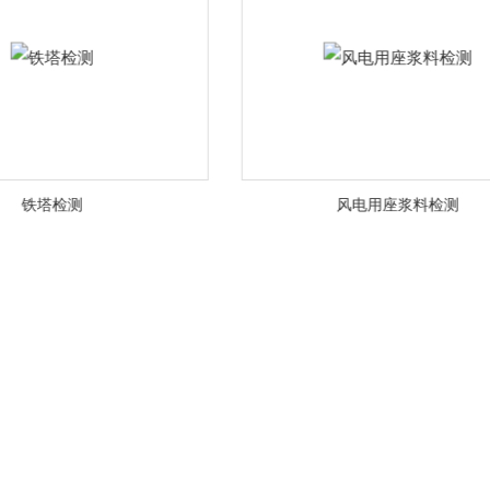
铁塔检测
风电用座浆料检测