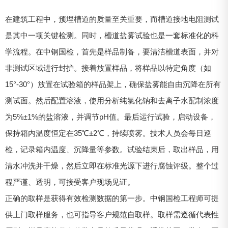
在建筑工程中，预埋槽道的质量至关重要，而槽道接地电阻测试
是其中一项关键检测。同时，槽道盐雾试验也是一套标准化的科
学流程。在中钢国检，首先是样品制备，要清洁槽道表面，并对
非测试区域进行封护。接着放置样品，将样品以特定角度（如
15°-30°）放置在试验箱的样品架上，确保盐雾能自由沉降在所有
测试面。然后配置溶液，使用分析纯氯化钠和去离子水配制浓度
为5%±1%的盐溶液，并调节pH值。最后运行试验，启动设备，
保持箱内温度恒定在35℃±2℃，持续喷雾。技术人员会每日巡
检，记录箱内温度、沉降量等参数。试验结束后，取出样品，用
清水冲洗并干燥，然后立即在标准光源下进行腐蚀评级。整个过
程严谨、透明，可接受客户现场见证。
正确的取样是获得有效检测数据的第一步。中钢国检工程师可提
供上门取样服务，也可指导客户规范自取样。取样需遵循代表性