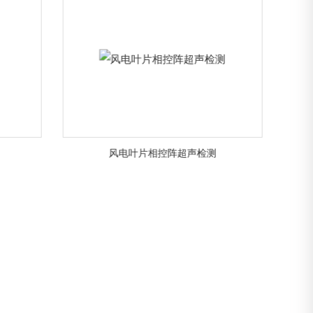
风电叶片相控阵超声检测