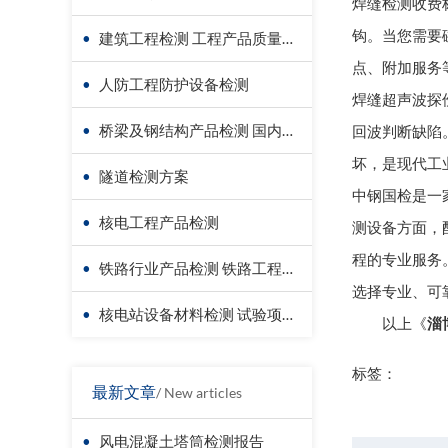
焊缝检测收费
钩。当您需要
•
建筑工程检测 工程产品质量复验
点、附加服务
•
人防工程防护设备检测
焊缝超声波探
•
桥梁及钢结构产品检测 国内第三方检测机构服务方案
回波判断缺陷
坏，是现代工
•
隧道检测方案
中钢国检是一
•
核电工程产品检测
测设备方面，
程的专业服务
•
铁路行业产品检测 铁路工程检测
选择专业、可
•
核电站设备材料检测 试验项目价格
以上《
淄
标签：
最新文章
/ New articles
•
风电混凝土塔筒检测报告