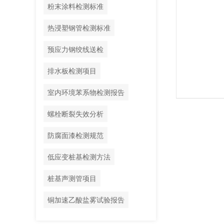
粉末涂料检测标准
热浸塑钢管检测标准
预应力钢绞线送检
排水板检测项目
室内环境苯系物检测报告
边坡监测
螺栓断裂失效分析
防腐面漆检测规范
低应变桩基检测方法
桩基声测管项目
铜加速乙酸盐雾试验报告