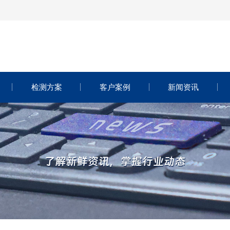
检测方案
客户案例
新闻资讯