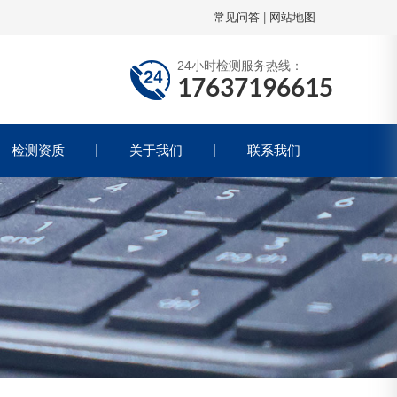
常见问答
|
网站地图
24小时检测服务热线：
17637196615
检测资质
关于我们
联系我们