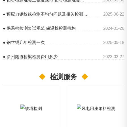
● 预应力钢绞线检测不均匀问题及相关检测要点
2025-06-22
● 保温棉检测复试规范 保温棉检测机构
2024-01-26
● 钢丝绳几年检测一次
2025-09-18
● 徐州隧道桥梁检测费用多少
2023-03-27
◆
检测服务
◆