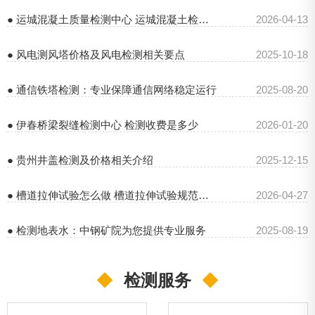
● 运城混凝土质量检测中心 运城混凝土检测咨询电话
2026-04-13
● 风电测风塔价格及风电检测相关要点
2025-10-18
● 通信铁塔检测：专业保障通信网络稳定运行
2025-08-20
● 伊春桥梁裂缝检测中心 检测收费是多少
2026-01-20
● 贵州井盖检测及价格相关介绍
2025-12-15
● 槽道拉伸试验怎么做 槽道拉伸试验规范要求
2026-04-27
● 检测地表水：中钢矿院为您提供专业服务
2025-08-19
◆
检测服务
◆