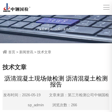
首页
>
新闻资讯
>
技术文章
技术文章
沥清混凝土现场做检测 沥清混凝土检测
报告
发布时间：2026-05-19
文章来源：第三方检测公司中钢国检
sp_admin
浏览次数：266