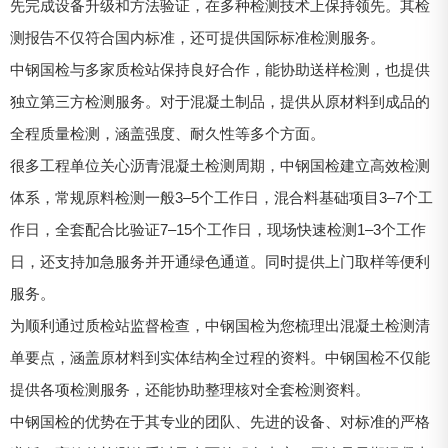
先完成设备升级和方法验证，在多种检测技术上保持领先。其检
测报告不仅符合国内标准，还可提供国际标准检测服务。
中钢国检与多家质检站保持良好合作，能协助送样检测，也提供
独立第三方检测服务。对于混凝土制品，提供从原材料到成品的
全程质量检测，涵盖强度、耐久性等多个方面。
很多工程单位关心沥青混凝土检测周期，中钢国检建立高效检测
体系，常规原料检测一般3–5个工作日，混合料基础项目3–7个工
作日，全套配合比验证7–15个工作日，现场快速检测1–3个工作
日，还支持加急服务并开通绿色通道。同时提供上门取样等便利
服务。
为顺利通过质检站监督检查，中钢国检为您梳理出混凝土检测清
单要点，涵盖原材料到实体结构全过程的资料。中钢国检不仅能
提供各项检测服务，还能协助整理核对全套检测资料。
中钢国检的优势在于其专业的团队、先进的设备、对标准的严格