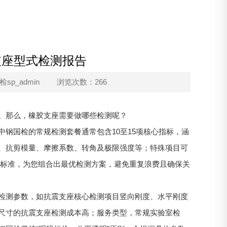
支座型式检测报告
p_admin
浏览次数：266
。那么，橡胶支座需要做哪些检测呢？
钢国检的常规检测套餐通常包含10至15项核心指标，涵
、抗剪模量、摩擦系数、转角及极限强度等；特殊项目可
系列标准，为您组合出最优检测方案，避免重复浪费且确保关
检测参数，如抗震支座核心检测项目竖向刚度、水平刚度
尺寸的抗震支座检测成本高；服务类型，常规实验室检