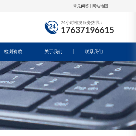
常见问答
|
网站地图
24小时检测服务热线：
17637196615
检测资质
关于我们
联系我们