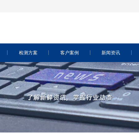
检测方案
客户案例
新闻资讯