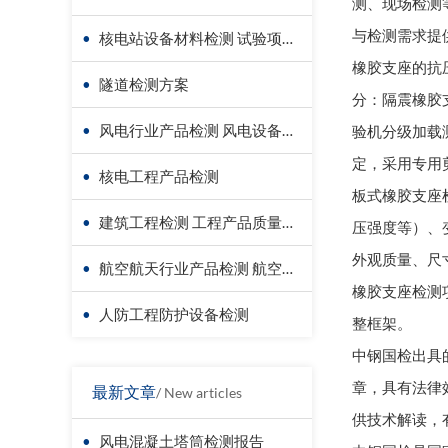
测、现场检测
与检测需求提
•
核电站设备材料检测 试验项目价格
橡胶支座的抗压和
•
隧道检测方案
分：隔震橡胶
•
风电行业产品检测 风电设备材料检测
验机分级加载
定，采用专用
•
核电工程产品检测
板式橡胶支座
•
建筑工程检测 工程产品质量复验
压强度等）、
外观质量、尺
•
航空航天行业产品检测 航空器材料检测
橡胶支座检测
•
人防工程防护设备检测
整框架。
中钢国检出具
章，具有法律
最新文章
/ New articles
供技术解读，
•
风电混凝土塔筒检测报告