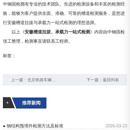
中钢国检拥有专业的技术团队、先进的检测设备和丰富的检测经
验，能够为客户提供全面、准确、可靠的槽道检测服务，是您进
行安徽槽道拉拔与承载力一站式检测的理想选择。
以上《
安徽槽道拉拔、承载力一站式检测
》内容由中钢国检
张工整理，检测事宜请联系工程师。
标签：
上一篇：
北京铁路车辆段从板检测机构 从板检测费用是多少
下一篇：
返回列表
+
推荐新闻
● 钢结构预埋件检测方法及标准
2026-03-23