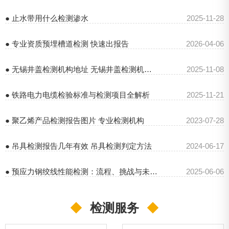
● 止水带用什么检测渗水
2025-11-28
● 专业资质预埋槽道检测 快速出报告
2026-04-06
● 无锡井盖检测机构地址 无锡井盖检测机构排名
2025-11-08
● 铁路电力电缆检验标准与检测项目全解析
2025-11-21
● 聚乙烯产品检测报告图片 专业检测机构
2023-07-28
● 吊具检测报告几年有效 吊具检测判定方法
2024-06-17
● 预应力钢绞线性能检测：流程、挑战与未来发展
2025-06-06
◆
检测服务
◆