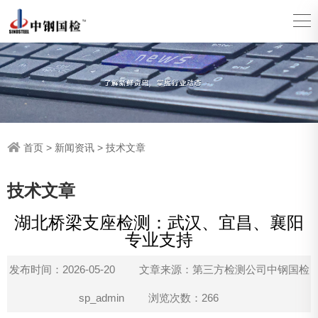
首页
>
新闻资讯
>
技术文章
技术文章
湖北桥梁支座检测：武汉、宜昌、襄阳
专业支持
发布时间：2026-05-20
文章来源：第三方检测公司中钢国检
sp_admin
浏览次数：266