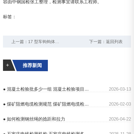
容由中钢国检张工整理，检测事宜请联系工程师。
标签：
上一篇：
17 型车钩钩体检测 专业检测公司
下一篇：
返回列表
+
推荐新闻
● 混凝土检验批多少一组 混凝土检验项目有哪些
2026-03-13
● 煤矿阻燃电缆检测规范 煤矿阻燃电缆检验报告
2026-02-03
● 如何检测钢丝绳的捻距和拉力
2026-04-22
● 石家庄电线检测机构 石家庄电线检测多少钱
2025-11-28