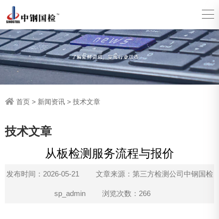
首页
>
新闻资讯
>
技术文章
技术文章
从板检测服务流程与报价
发布时间：2026-05-21
文章来源：第三方检测公司中钢国检
sp_admin
浏览次数：266