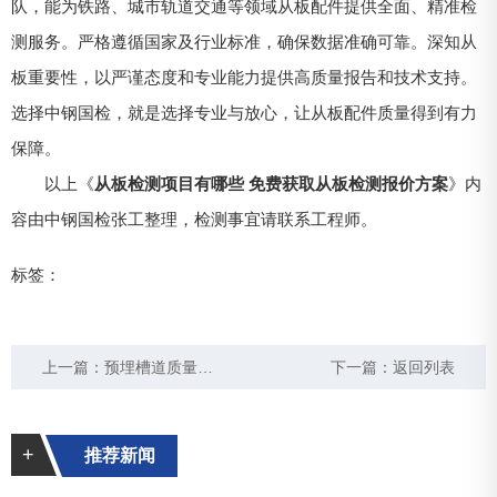
队，能为铁路、城市轨道交通等领域从板配件提供全面、精准检
测服务。严格遵循国家及行业标准，确保数据准确可靠。深知从
板重要性，以严谨态度和专业能力提供高质量报告和技术支持。
选择中钢国检，就是选择专业与放心，让从板配件质量得到有力
保障。
以上《
从板检测项目有哪些 免费获取从板检测报价方案
》内
容由中钢国检张工整理，检测事宜请联系工程师。
标签：
上一篇：
预埋槽道质量检测 权威认证机构
下一篇：
返回列表
+
推荐新闻