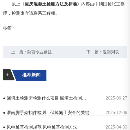
以上《
重庆混凝土检测方法及标准
》内容由中钢国检张工整
理，检测事宜请联系工程师。
标签：
上一篇：
陕西专业钢丝绳检测公司
下一篇：
返回列表
+
推荐新闻
● 回填土检测需检测什么项目 回填土检测报告
2025-06-27
● 淮南脚手架扣件检测：保障施工安全的关键
2025-12-06
● 风电桩基检测规范 风电桩基检测方法
2025-04-30