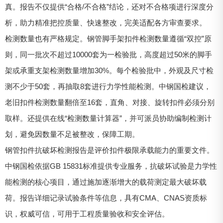
真。报告不仅提供“合格/不合格”结论，还对不合格项进行深度分
析，助力精准把控质量、快速整改，完美适配各方审查要求。
检测数量也有严格规定。钢管脚手架扣件检测数量遵循“双控”原
则，同一批次不超过10000套为一检验批，高度超过50米的脚手
架或承重支架检测数量增加30%。每个检验批中，外观及尺寸检
测不少于50套，再抽取8套进行力学性能检测。中钢国检建议，
老旧扣件检测数量翻倍至16套，直角、对接、旋转扣件必须分别
取样。还提供在线“检测数量计算器”，并可派员协助编制检测计
划，避免因数量不足被整改，保障工期。
钢管扣件抗破坏检测报告是评价扣件极限承载能力的重要文件。
中钢国检依据GB 15831标准提供专业服务，抗破坏试验是力学性
能检测的核心项目，通过施加逐渐增大的载荷测定最大破坏载
荷。报告详细记录试验条件等信息，具有CMA、CNAS资质标
识，权威可信，可用于工程质量验收和安全评估。