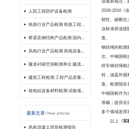
业最新规范，如
2026-2
•
人防工程防护设备检测
韧性、破断拉
•
铁路行业产品检测 铁路工程检测
业标准研读团
•
桥梁及钢结构产品检测 国内第三方检测机构服务方案
查。
钢丝绳的检测
•
风电行业产品检测 风电设备材料检测
次。中钢国检
•
隧道衬砌空洞检测单位 隧道衬砌厚度检测方法
绞车钢丝绳检测
程，涵盖外观
•
建筑工程检测 工程产品质量复验
靠。检测报告
•
核电站设备材料检测 试验项目价格
中钢国检作为
准确；提供全
多个领域发挥
最新文章
/ New articles
以上《
实
•
风电混凝土塔筒检测报告