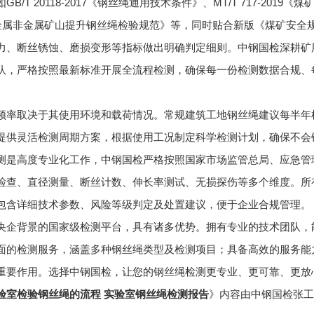
GB/T 20118-2017《钢丝绳通用技术条件》、MT/T 717-2
010《金属非金属矿山提升钢丝绳检验规范》等，同时贴合新版《煤矿
力、断丝锈蚀、磨损变形等指标做出明确判定细则。中钢国检深耕矿
队，严格按照最新标准开展全流程检测，确保每一份检测数据合规、
频率取决于其使用环境和载荷情况。常规建筑工地钢丝绳建议每半年检
提供灵活检测周期方案，根据使用工况制定科学检测计划，确保不会
是高度专业化工作，中钢国检严格按照国家市场监管总局、应急管理部及行
检查、直径测量、断丝计数、伸长率测试、无损探伤等多个维度。所
包含详细技术参数、风险等级判定及处置建议，便于企业合规管理。
央企背景的国家级检测平台，具有诸多优势。拥有专业的技术团队，
面的检测服务，涵盖多种钢丝绳类型及检测项目；具备高效的服务能
重要作用。选择中钢国检，让您的钢丝绳检测更专业、更可靠、更放
验室检验钢丝绳的流程 实验室钢丝绳检测报告
》内容由中钢国检张工