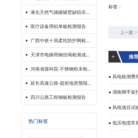
标签：
•
液化天然气储罐罐壁缺陷非接触检测-无人机检测
•
医疗设备用铝单板检测报告
上一篇：
•
广西中铁十局柔性防护网检测成功案例
•
天津市电梯用钢丝绳检测成功案例
+
推
•
河南省煤科院-不锈钢粉末检测报告
● 风电检测费
•
延长高速公路-超前地质预报检测报告
● 湖南脚手
•
四川公路工程钢板检测报告
● 风电项目试
热门标签
● 低压电缆常