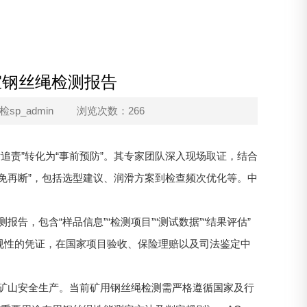
室钢丝绳检测报告
p_admin
浏览次数：266
追责”转化为“事前预防”。其专家团队深入现场取证，结合
避免再断”，包括选型建议、润滑方案到检查频次优化等。中
，包含“样品信息”“检测项目”“测试数据”“结果评估”
规性的凭证，在国家项目验收、保险理赔以及司法鉴定中
矿山安全生产。当前矿用钢丝绳检测需严格遵循国家及行