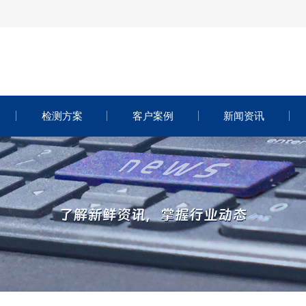
检测方案
客户案例
新闻资讯