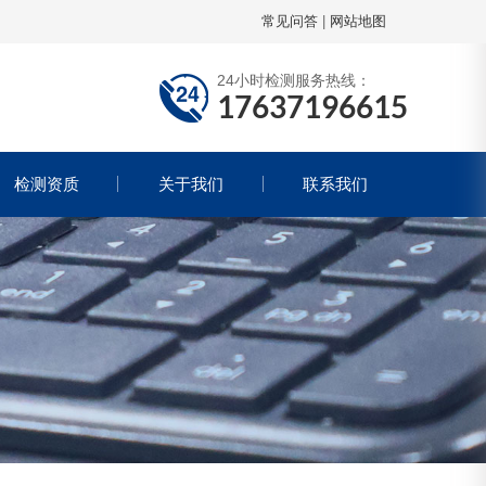
常见问答
|
网站地图
24小时检测服务热线：
17637196615
检测资质
关于我们
联系我们