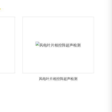
◆
风电叶片相控阵超声检测