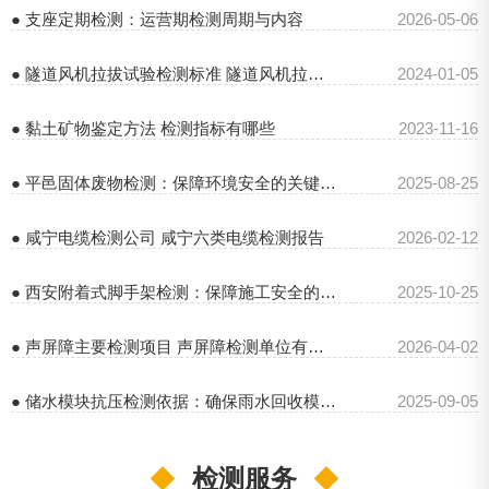
● 支座定期检测：运营期检测周期与内容
2026-05-06
● 隧道风机拉拔试验检测标准 隧道风机拉拔试验抽检数量
2024-01-05
● 黏土矿物鉴定方法 检测指标有哪些
2023-11-16
● 平邑固体废物检测：保障环境安全的关键之举
2025-08-25
● 咸宁电缆检测公司 咸宁六类电缆检测报告
2026-02-12
● 西安附着式脚手架检测：保障施工安全的关键
2025-10-25
● 声屏障主要检测项目 声屏障检测单位有哪些
2026-04-02
● 储水模块抗压检测依据：确保雨水回收模块质量的关键
2025-09-05
◆
检测服务
◆