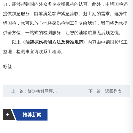
力，能够得到国内外众多企业和机构的认可。此外，中钢国检还
提供加急服务，能够满足客户紧急验收、赶工期的需求。选择中
钢国检，您可以放心地将探伤检测工作交给我们，我们将为您提
供全方位、一站式的检测服务，让您的油罐质量无后顾之忧。
以上《
油罐探伤检测方法及标准规范
》内容由中钢国检张工
整理，检测事宜请联系工程师。
标签：
上一篇：
隧道接触网预埋槽道检测指标 第三方检测机构
下一篇：
返回列表
+
推荐新闻