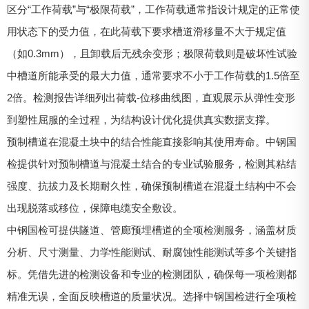
区分“工作荷载”与“极限荷载”，工作荷载通常指设计规定的正常使
用状态下的受力值，在此荷载下要求槽道滑移量不大于规定值
（如0.3mm），且卸载后无残余变形；极限荷载则是破坏性试验
中槽道所能承受的最大力值，通常要求不小于工作荷载的1.5倍至
2倍。检测报告详细列出荷载-位移曲线图，直观展示从弹性变形
到塑性屈服的全过程，为结构设计优化提供真实数据支撑。
预制槽道在混凝土块中的结合性能直接影响其使用寿命。中钢国
检提供针对预制槽道与混凝土结合的专业试验服务，检测其粘结
强度、抗拔力及长期耐久性，确保预制槽道在混凝土结构中不会
出现脱落或移位，保障电缆安全敷设。
中钢国检可提供隧道、管廊预埋槽道的全项检测服务，涵盖材质
分析、尺寸测量、力学性能测试、耐腐蚀性能测试等多个关键指
标。凭借先进的检测设备和专业的检测团队，确保每一项检测都
精准无误，全面反映槽道的质量状况。选择中钢国检进行全项检