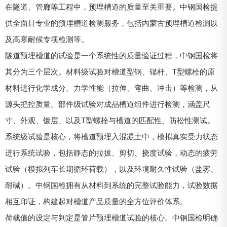
在隧道、管廊等工程中，预埋槽道的质量至关重要。中钢国检提
供全面且专业的预埋槽道检测服务，包括内蒙古预埋槽道检测以
及高寒耐候专项检测等。
隧道预埋槽道的试验是一个系统性的质量验证过程，中钢国检将
其分为三个层次。材料级试验对槽道型钢、锚杆、T型螺栓的原
材料进行化学成分、力学性能（拉伸、弯曲、冲击）等检测，从
源头把控质量。部件级试验对成品槽道组件进行检测，涵盖尺
寸、外观、镀层、以及T型螺栓与槽道的匹配性、防松性测试。
系统级试验是核心，将槽道预埋入混凝土中，模拟真实受力状态
进行系统试验，包括静态的拉拔、剪切、挠度试验，动态的疲劳
试验（模拟列车长期循环荷载），以及环境耐久性试验（盐雾、
耐碱）。中钢国检拥有从材料到系统的完整试验能力，试验数据
相互印证，构建起对槽道产品质量的全方位评价体系。
荷载值的设定与判定是管片预埋槽道试验的核心。中钢国检明确