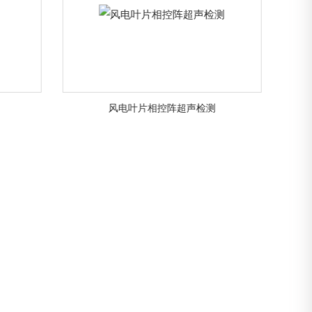
风电叶片相控阵超声检测