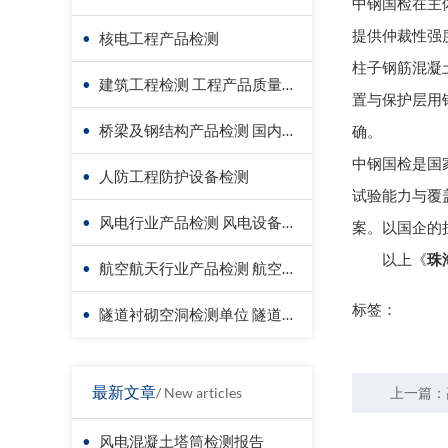
中钢国检在主
提供仲裁性强
•
核电工程产品检测
柱子钢筋混凝
•
建筑工程检测 工程产品质量复验
置与保护层用
•
桥梁及钢结构产品检测 国内第三方检测机构服务方案
确。
中钢国检是国
•
人防工程防护设备检测
试验能力与覆
•
风电行业产品检测 风电设备材料检测
案。以国企的
以上《
珠
•
航空航天行业产品检测 航空器材料检测
标签：
•
隧道衬砌空洞检测单位 隧道衬砌厚度检测方法
最新文章
/ New articles
上一篇：
•
风电混凝土塔筒检测报告