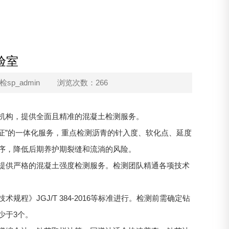
验室
p_admin
浏览次数：266
机构，提供全面且精准的混凝土检测服务。
证”的一体化服务，重点检测沥青的针入度、软化点、延度
序，降低后期养护期裂缝和流淌的风险。
提供严格的混凝土强度检测服务。检测团队精通各项技术
》JGJ/T 384-2016等标准进行。检测前需确定钻
少于3个。