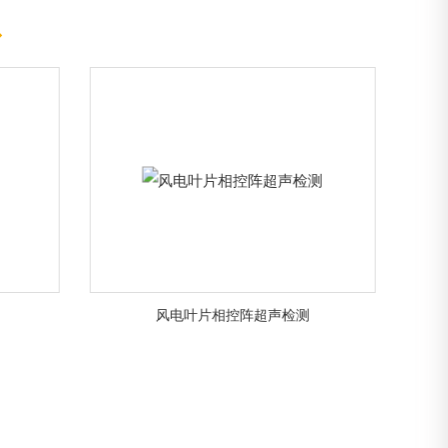
◆
风电叶片相控阵超声检测