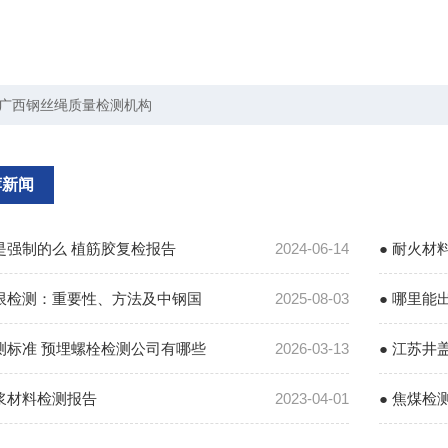
广西钢丝绳质量检测机构
荐新闻
是强制的么 植筋胶复检报告
2024-06-14
● 耐火
极限检测：重要性、方法及中钢国
2025-08-03
环节
● 哪里能
检测标准 预埋螺栓检测公司有哪些
2026-03-13
出结果
● 江苏
注浆材料检测报告
2023-04-01
● 焦煤检