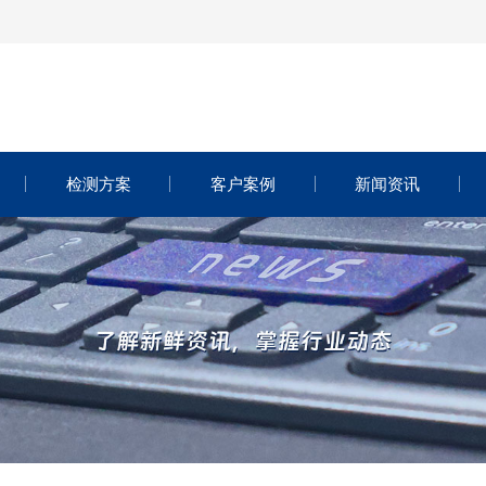
检测方案
客户案例
新闻资讯