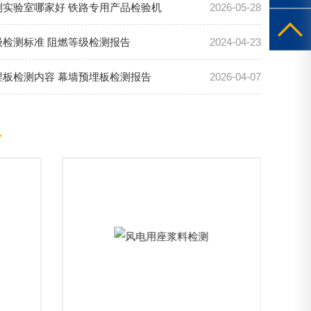
测实验室哪家好 铁路专用产品检验机
2026-05-28
级检测标准 阻燃等级检测报告
2024-04-23
埋板检测内容 幕墙预埋板检测报告
2026-04-07
◆