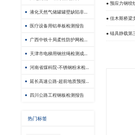
● 预应力钢
•
液化天然气储罐罐壁缺陷非接触检测-无人机检测
发展
● 佳木斯桥
•
医疗设备用铝单板检测报告
测价格
● 锚具静载
•
广西中铁十局柔性防护网检测成功案例
环节
•
天津市电梯用钢丝绳检测成功案例
•
河南省煤科院-不锈钢粉末检测报告
•
延长高速公路-超前地质预报检测报告
•
四川公路工程钢板检测报告
热门标签