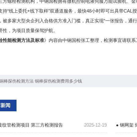
三方螺栓检测机构，中钢国检拥有微机控制电液伺服万能试验机、金
支持“线上委托+线下取样”双通道服务，最快48小时即可出具带CA
，被多家大型央企列入合格供方准入门槛，真正实现“一张报告，通行
济性，为项目质量保驾护航。
栓性能检测方法及标准
》内容由中钢国检张工整理，检测事宜请联系
铜棒探伤检测方法 铜棒探伤检测费用多少钱
荐新闻
料波纹管检测项目 第三方检测报告
2025-12-19
● 钢网架