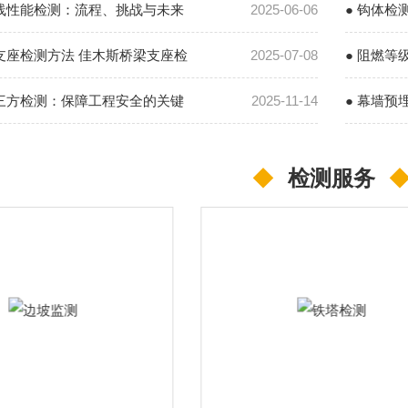
绞线性能检测：流程、挑战与未来
2025-06-06
● 钩体检
梁支座检测方法 佳木斯桥梁支座检
2025-07-08
构推荐
● 阻燃等
第三方检测：保障工程安全的关键
2025-11-14
● 幕墙预
◆
检测服务