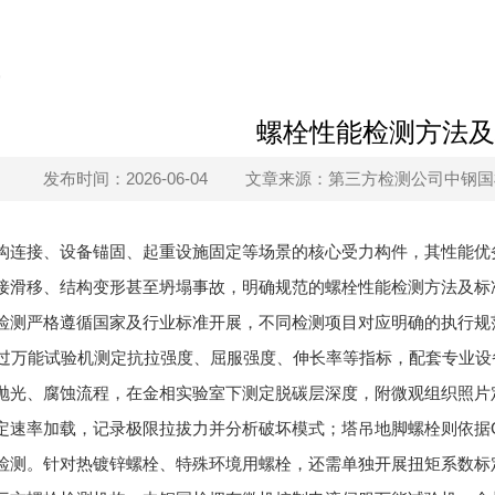
螺栓性能检测方法及
发布时间：2026-06-04
文章来源：第三方检测公司中钢国检s
构连接、设备锚固、起重设施固定等场景的核心受力构件，其性能优
接滑移、结构变形甚至坍塌事故，明确规范的螺栓性能检测方法及标
测严格遵循国家及行业标准开展，不同检测项目对应明确的执行规范：高强螺
12，通过万能试验机测定抗拉强度、屈服强度、伸长率等指标，配套专
抛光、腐蚀流程，在金相实验室下测定脱碳层深度，附微观组织照片
速率加载，记录极限拉拔力并分析破坏模式；塔吊地脚螺栓则依据GB 5
检测。针对热镀锌螺栓、特殊环境用螺栓，还需单独开展扭矩系数标