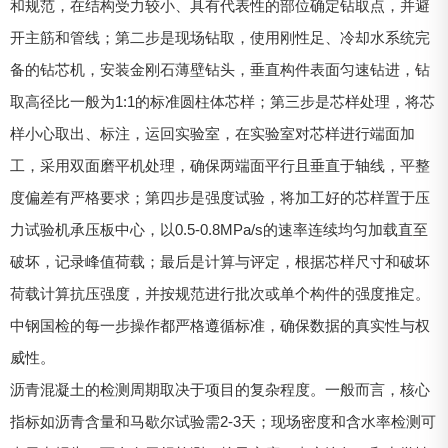
和规范，在结构受力较小、具有代表性的部位确定钻取点，并避
开主筋和管线；第二步是现场钻取，使用刚性足、冷却水系统完
备的钻芯机，安装金刚石薄壁钻头，垂直构件表面匀速钻进，钻
取高径比一般为1:1的标准圆柱体芯样；第三步是芯样处理，将芯
样小心取出、标注，运回实验室，在实验室对芯样进行端面加
工，采用双面磨平机处理，确保两端面平行且垂直于轴线，平整
度偏差有严格要求；第四步是强度试验，将加工好的芯样置于压
力试验机承压板中心，以0.5-0.8MPa/s的速率连续均匀加载直至
破坏，记录峰值荷载；最后是计算与评定，根据芯样尺寸和破坏
荷载计算抗压强度，并按规范进行批次或单个构件的强度推定。
中钢国检的每一步操作都严格遵循标准，确保数据的真实性与权
威性。
沥青混凝土的检测周期取决于项目的复杂程度。一般而言，核心
指标如沥青含量和马歇尔试验需2-3天；现场密度和含水率检测可