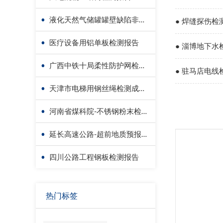
•
液化天然气储罐罐壁缺陷非接触检测-无人机检测
信息
● 焊缝探伤
•
医疗设备用铝单板检测报告
● 淄博地下
•
广西中铁十局柔性防护网检测成功案例
析
● 驻马店电线
•
天津市电梯用钢丝绳检测成功案例
•
河南省煤科院-不锈钢粉末检测报告
•
延长高速公路-超前地质预报检测报告
•
四川公路工程钢板检测报告
热门标签