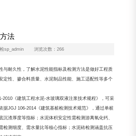
方法
p_admin
浏览次数：266
性与耐久性，了解水泥性能指标及检测方法是做好工程质
安定性、掺合料质量、水泥制品性能、施工适配性等多个
1-2010《建筑工程水泥-水玻璃双液注浆技术规程》，可采
GJ 106-2014《建筑基桩检测技术规范》，通过单桩
底沉渣厚度等指标；水泥体积安定性需检测游离氧化钙、
需检测细度、需水量比等核心指标；水泥砖检测涵盖抗压