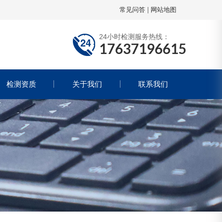
常见问答
|
网站地图
24小时检测服务热线：
17637196615
检测资质
关于我们
联系我们