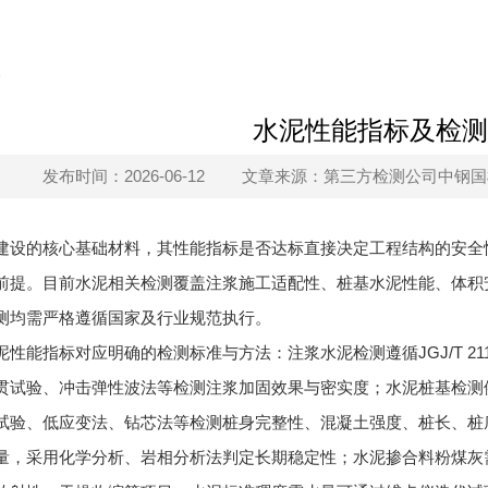
水泥性能指标及检测
发布时间：2026-06-12
文章来源：第三方检测公司中钢国检s
建设的核心基础材料，其性能指标是否达标直接决定工程结构的安全
前提。目前水泥相关检测覆盖注浆施工适配性、桩基水泥性能、体积
测均需严格遵循国家及行业规范执行。
性能指标对应明确的检测标准与方法：注浆水泥检测遵循JGJ/T 21
试验、冲击弹性波法等检测注浆加固效果与密实度；水泥桩基检测依据J
试验、低应变法、钻芯法等检测桩身完整性、混凝土强度、桩长、桩
量，采用化学分析、岩相分析法判定长期稳定性；水泥掺合料粉煤灰