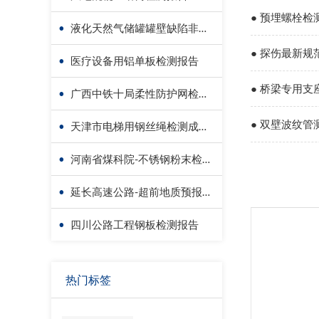
● 预埋螺栓
•
液化天然气储罐罐壁缺陷非接触检测-无人机检测
● 探伤最新
•
医疗设备用铝单板检测报告
● 桥梁专用
•
广西中铁十局柔性防护网检测成功案例
检测
● 双壁波纹
•
天津市电梯用钢丝绳检测成功案例
•
河南省煤科院-不锈钢粉末检测报告
•
延长高速公路-超前地质预报检测报告
•
四川公路工程钢板检测报告
热门标签