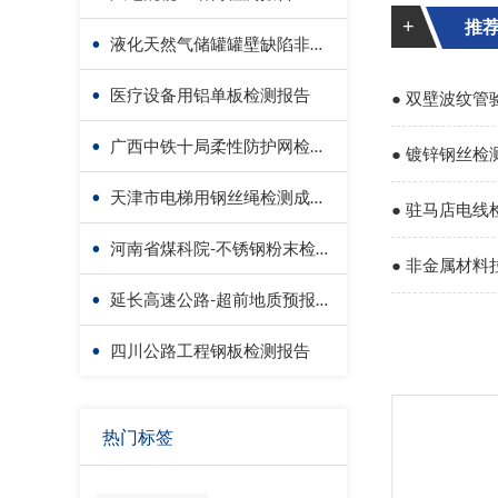
+
推
•
液化天然气储罐罐壁缺陷非接触检测-无人机检测
•
医疗设备用铝单板检测报告
● 双壁波纹
•
广西中铁十局柔性防护网检测成功案例
● 镀锌钢丝检
•
天津市电梯用钢丝绳检测成功案例
● 驻马店电
•
河南省煤科院-不锈钢粉末检测报告
话
● 非金属材
•
延长高速公路-超前地质预报检测报告
告
•
四川公路工程钢板检测报告
热门标签