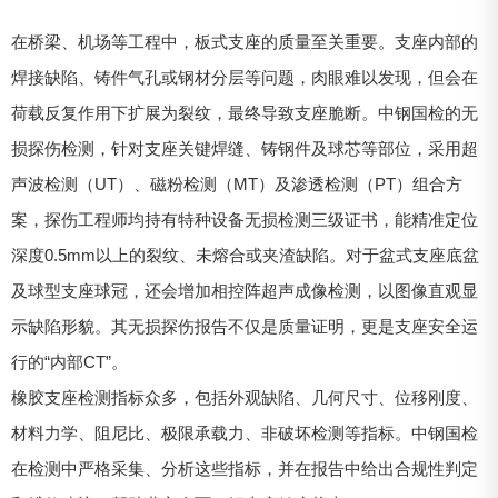
在桥梁、机场等工程中，板式支座的质量至关重要。支座内部的
焊接缺陷、铸件气孔或钢材分层等问题，肉眼难以发现，但会在
荷载反复作用下扩展为裂纹，最终导致支座脆断。中钢国检的无
损探伤检测，针对支座关键焊缝、铸钢件及球芯等部位，采用超
声波检测（UT）、磁粉检测（MT）及渗透检测（PT）组合方
案，探伤工程师均持有特种设备无损检测三级证书，能精准定位
深度0.5mm以上的裂纹、未熔合或夹渣缺陷。对于盆式支座底盆
及球型支座球冠，还会增加相控阵超声成像检测，以图像直观显
示缺陷形貌。其无损探伤报告不仅是质量证明，更是支座安全运
行的“内部CT”。
橡胶支座检测指标众多，包括外观缺陷、几何尺寸、位移刚度、
材料力学、阻尼比、极限承载力、非破坏检测等指标。中钢国检
在检测中严格采集、分析这些指标，并在报告中给出合规性判定